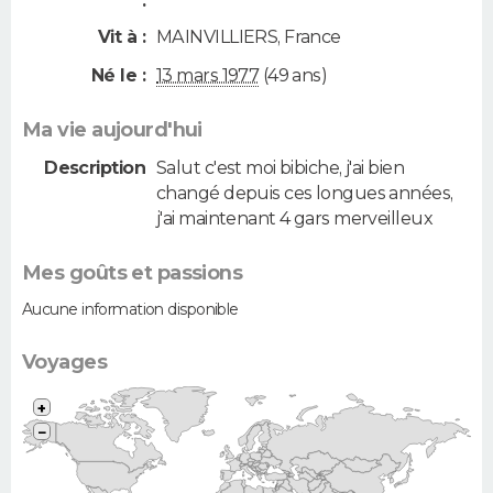
:
Vit à :
MAINVILLIERS
,
France
Né le :
13 mars 1977
(49 ans)
Ma vie aujourd'hui
Description
Salut c'est moi bibiche, j'ai bien
changé depuis ces longues années,
j'ai maintenant 4 gars merveilleux
Mes goûts et passions
Aucune information disponible
Voyages
+
−