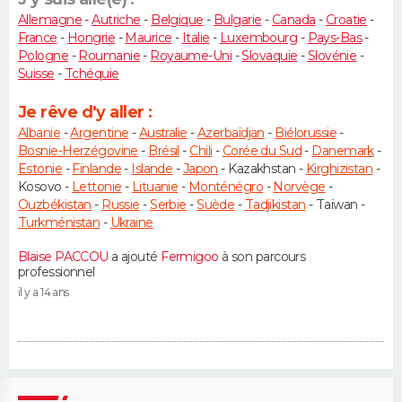
Allemagne
-
Autriche
-
Belgique
-
Bulgarie
-
Canada
-
Croatie
-
France
-
Hongrie
-
Maurice
-
Italie
-
Luxembourg
-
Pays-Bas
-
Pologne
-
Roumanie
-
Royaume-Uni
-
Slovaquie
-
Slovénie
-
Suisse
-
Tchéquie
Je rêve d'y aller :
Albanie
-
Argentine
-
Australie
-
Azerbaïdjan
-
Biélorussie
-
Bosnie-Herzégovine
-
Brésil
-
Chili
-
Corée du Sud
-
Danemark
-
Estonie
-
Finlande
-
Islande
-
Japon
- Kazakhstan -
Kirghizistan
-
Kosovo -
Lettonie
-
Lituanie
-
Monténégro
-
Norvège
-
Ouzbékistan
-
Russie
-
Serbie
-
Suède
-
Tadjikistan
- Taïwan -
Turkménistan
-
Ukraine
Blaise PACCOU
a ajouté
Fermigoo
à son parcours
professionnel
il y a 14 ans