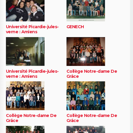
Université Picardie-jules-
GENECH
verne : Amiens
Université Picardie-jules-
Collège Notre-dame De
verne : Amiens
Grâce
Collège Notre-dame De
Collège Notre-dame De
Grâce
Grâce