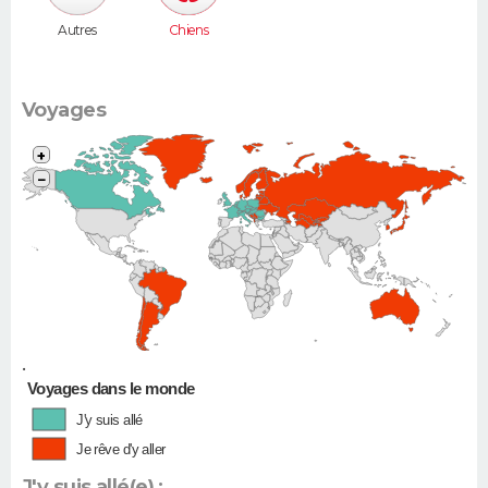
Autres
Chiens
Voyages
+
−
•
Voyages dans le monde
J'y suis allé
Je rêve d'y aller
J'y suis allé(e) :