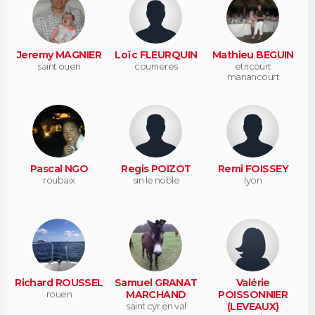
Jeremy MAGNIER
Loïc FLEURQUIN
Mathieu BEGUIN
saint ouen
courrieres
etricourt
manancourt
Pascal NGO
Regis POIZOT
Remi FOISSEY
roubaix
sin le noble
lyon
Richard ROUSSEL
Samuel GRANAT
Valérie
rouen
MARCHAND
POISSONNIER
saint cyr en val
(LEVEAUX)