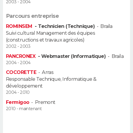
2003 - 2004
FORUM
Parcours entreprise
Lifestyle
Sport
Television
Cinema
Bricolage
Culture
Auto
Voyage
ROMINSEM
- Technicien (Technique)
-
Braila
Suivi cultural Management des équipes
(constructions et travaux agricoles)
2002 - 2003
PANCRONEX
- Webmaster (Informatique)
-
Braila
2004 - 2004
COCORETTE
-
Arras
Responsable Technique, Informatique &
développement
2004 - 2010
Fermigoo
-
Premont
2010 - maintenant