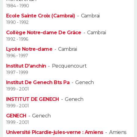
1984 - 1990
Guide de la santé
Médicaments
+
Alimentation
Maladies
Sommeil
VOYAGE
Ecole Sainte Croix (Cambrai)
-
Cambrai
1990 - 1992
City break
Voyage de noces
Climat
Destinations
Voyage nature
Forum
+
PHOTO
Collège Notre-dame De Grâce
-
Cambrai
1992 - 1996
GUIDES D'ACHAT
Lycée Notre-dame
-
Cambrai
1996 - 1997
BONS PLANS
Institut D'anchin
-
Pecquencourt
CARTE DE VOEUX
1997 - 1999
Institut De Genech Bts Pa
-
Genech
Carte Bonne année
Carte Pâques
Carte de Noël
Carte Saint-Valentin
Carte d'anniversaire
DICTIONNAIRE
1999 - 2001
Biographies
Expressions
Dictionnaire
Citations
Proverbes
INSTITUT DE GENECH
-
Genech
PROGRAMME TV
1999 - 2001
COPAINS D'AVANT
GENECH
-
Genech
1999 - 2001
Se connecter
Collèges
Universités
Service militaire
S'inscrire
Lycées
Primaires
Entreprises
Avis de recherche
AVIS DE DÉCÈS
Université Picardie-jules-verne : Amiens
-
Amiens