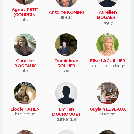
Agnès PETIT
Antoine KONING
Aurélien
(GOURDIN)
lisieux
BOGAERT
lille
regny
Caroline
Dominique
Elise LAGUILLIER
ROGEAUX
ROLLIER
saint laurent blangy
lille
aix
Elodie FATIEN
Emilien
Guylain LEVEAUX
haplincourt
DUCROQUET
premont
dunkerque