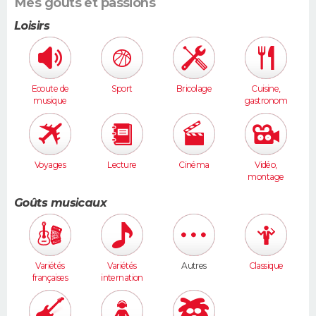
Mes goûts et passions
Loisirs
Ecoute de
Sport
Bricolage
Cuisine,
musique
gastronom
ie
Voyages
Lecture
Cinéma
Vidéo,
montage
Goûts musicaux
Variétés
Variétés
Autres
Classique
françaises
internation
ales