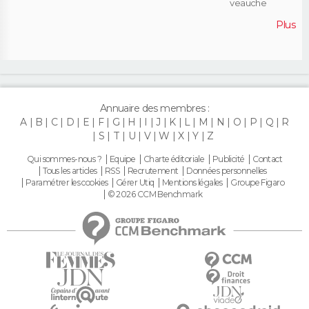
veauche
Plus
Annuaire des membres :
A
B
C
D
E
F
G
H
I
J
K
L
M
N
O
P
Q
R
S
T
U
V
W
X
Y
Z
Qui sommes-nous ?
Equipe
Charte éditoriale
Publicité
Contact
Tous les articles
RSS
Recrutement
Données personnelles
Paramétrer les cookies
Gérer Utiq
Mentions légales
Groupe Figaro
© 2026 CCM Benchmark