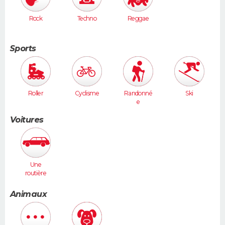
Rock
Techno
Reggae
Sports
Roller
Cyclisme
Randonné
Ski
e
Voitures
Une
routière
(Vel Satis,
607...)
Animaux