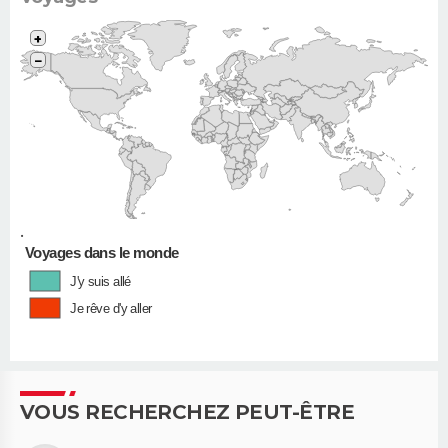
+
−
•
Voyages dans le monde
J'y suis allé
Je rêve d'y aller
VOUS RECHERCHEZ PEUT-ÊTRE