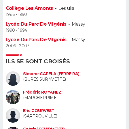
Collège Les Amonts
-
Les ulis
Guide de la santé
Médicaments
+
Alimentation
Maladies
Sommeil
VOYAGE
1986 - 1990
Lycée Du Parc De Vilgénis
-
Massy
City break
Voyage de noces
Climat
Destinations
Voyage nature
Forum
+
PHOTO
1990 - 1994
Lycée Du Parc De Vilgénis
-
Massy
GUIDES D'ACHAT
2006 - 2007
BONS PLANS
ILS SE SONT CROISÉS
CARTE DE VOEUX
Simone CAPELA (FERREIRA)
Carte Bonne année
Carte Pâques
Carte de Noël
Carte Saint-Valentin
Carte d'anniversaire
(BURES SUR YVETTE)
DICTIONNAIRE
Biographies
Expressions
Dictionnaire
Citations
Proverbes
Frédéric ROYANEZ
PROGRAMME TV
(MARCHEPRIME)
COPAINS D'AVANT
Eric GOURVEST
(SARTROUVILLE)
Se connecter
Collèges
Universités
Service militaire
S'inscrire
Lycées
Primaires
Entreprises
Avis de recherche
AVIS DE DÉCÈS
Gabriel SCHIRMEYER