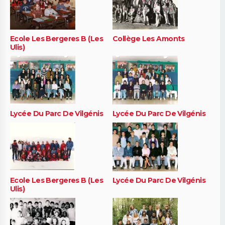
Ecole Les Bergeres B (Les
Collège Les Amonts
Ulis)
Lycée Du Parc De Vilgénis
Lycée Du Parc De Vilgénis
Ecole Les Bergeres B (Les
Lycée Du Parc De Vilgénis
Ulis)