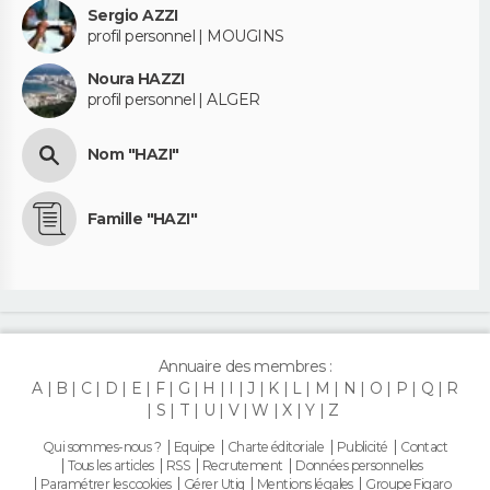
Sergio AZZI
profil personnel | MOUGINS
Noura HAZZI
profil personnel | ALGER
Nom "HAZI"
Famille "HAZI"
Annuaire des membres :
A
B
C
D
E
F
G
H
I
J
K
L
M
N
O
P
Q
R
S
T
U
V
W
X
Y
Z
Qui sommes-nous ?
Equipe
Charte éditoriale
Publicité
Contact
Tous les articles
RSS
Recrutement
Données personnelles
Paramétrer les cookies
Gérer Utiq
Mentions légales
Groupe Figaro