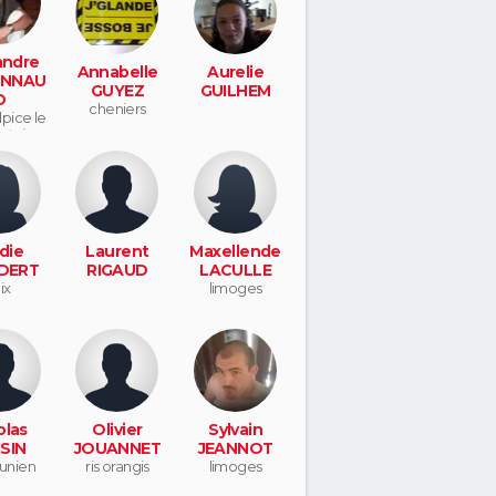
andre
Annabelle
Aurelie
NNAU
GUYEZ
GUILHEM
D
cheniers
lpice le
etois
die
Laurent
Maxellende
DERT
RIGAUD
LACULLE
ix
limoges
olas
Olivier
Sylvain
SIN
JOUANNET
JEANNOT
junien
ris orangis
limoges