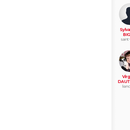
Sylva
BI
saint
Virg
DAUT
lian