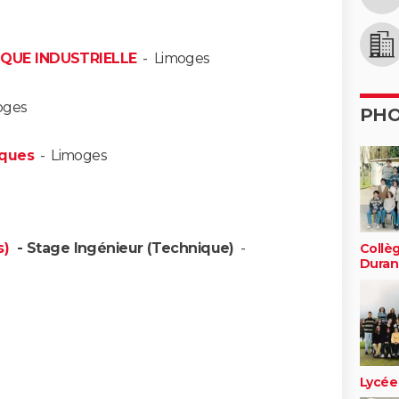
QUE INDUSTRIELLE
-
Limoges
oges
PH
iques
-
Limoges
s)
- Stage Ingénieur (Technique)
-
Collè
Duran
Lycée