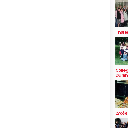
Thale
Collè
Duran
Lycée