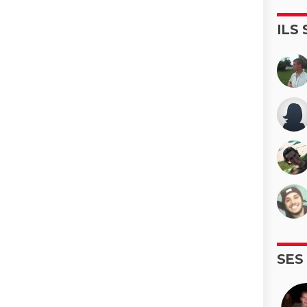
ILS
SES