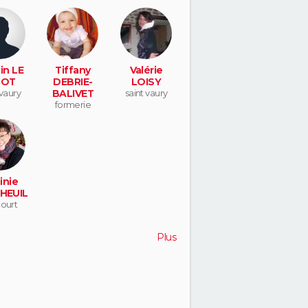
in LE
Tiffany
Valérie
GOT
DEBRIE-
LOISY
 vaury
BALIVET
saint vaury
formerie
inie
HEUIL
court
Plus