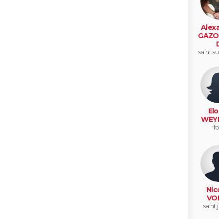
Alex
GAZO
saint su
guer
Elo
WEY
fo
Nic
VOI
saint 