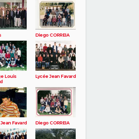
s
Diego CORREIA
ge Louis
Lycée Jean Favard
d
 Jean Favard
Diego CORREIA