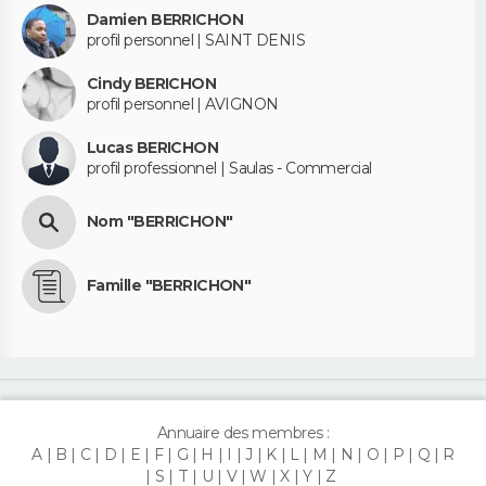
Damien BERRICHON
profil personnel | SAINT DENIS
Cindy BERICHON
profil personnel | AVIGNON
Lucas BERICHON
profil professionnel | Saulas - Commercial
Nom "BERRICHON"
Famille "BERRICHON"
Annuaire des membres :
A
B
C
D
E
F
G
H
I
J
K
L
M
N
O
P
Q
R
S
T
U
V
W
X
Y
Z