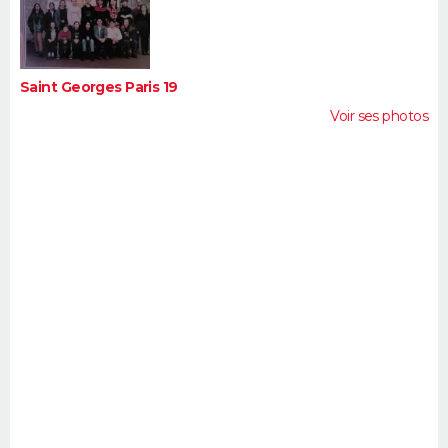
FORUM
Lifestyle
Sport
Television
Cinema
Bricolage
Culture
Auto
Voyage
Saint Georges Paris 19
Voir ses photos