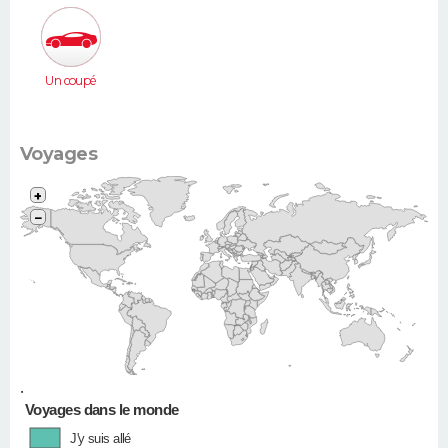
Un coupé
Voyages
+
−
•
Voyages dans le monde
J'y suis allé