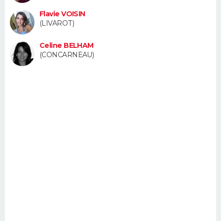
FORUM
Flavie VOISIN
(LIVAROT)
Lifestyle
Sport
Television
Cinema
Bricolage
Culture
Auto
Voyage
Celine BELHAM
(CONCARNEAU)