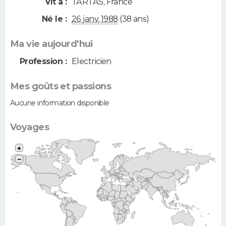
Vit à :
TARTAS
,
France
Né le :
26 janv. 1988
(38 ans)
Ma vie aujourd'hui
Profession :
Electricien
Mes goûts et passions
Aucune information disponible
Voyages
+
−