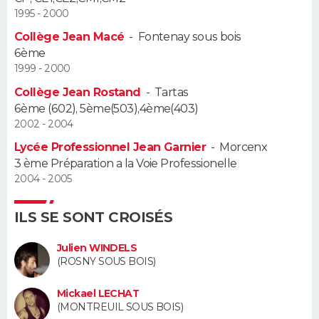
1995 - 2000
Guide de la santé
Médicaments
+
Alimentation
Maladies
Sommeil
VOYAGE
Collège Jean Macé
-
Fontenay sous bois
6ème
City break
Voyage de noces
Climat
Destinations
Voyage nature
Forum
+
PHOTO
1999 - 2000
Collège Jean Rostand
-
Tartas
GUIDES D'ACHAT
6ème (602), 5ème(503),4ème(403)
2002 - 2004
BONS PLANS
Lycée Professionnel Jean Garnier
-
Morcenx
3 ème Préparation a la Voie Professionelle
CARTE DE VOEUX
2004 - 2005
Carte Bonne année
Carte Pâques
Carte de Noël
Carte Saint-Valentin
Carte d'anniversaire
DICTIONNAIRE
ILS SE SONT CROISÉS
Biographies
Expressions
Dictionnaire
Citations
Proverbes
PROGRAMME TV
Julien WINDELS
(ROSNY SOUS BOIS)
COPAINS D'AVANT
Se connecter
Collèges
Universités
Service militaire
S'inscrire
Lycées
Primaires
Entreprises
Avis de recherche
Mickael LECHAT
AVIS DE DÉCÈS
(MONTREUIL SOUS BOIS)