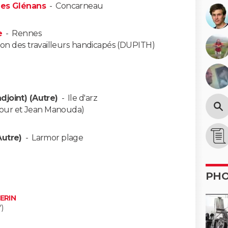
Les Glénans
-
Concarneau
e
-
Rennes
tion des travailleurs handicapés (DUPITH)
djoint) (Autre)
-
Ile d'arz
ltour et Jean Manouda)
utre)
-
Larmor plage
PH
PERIN
)