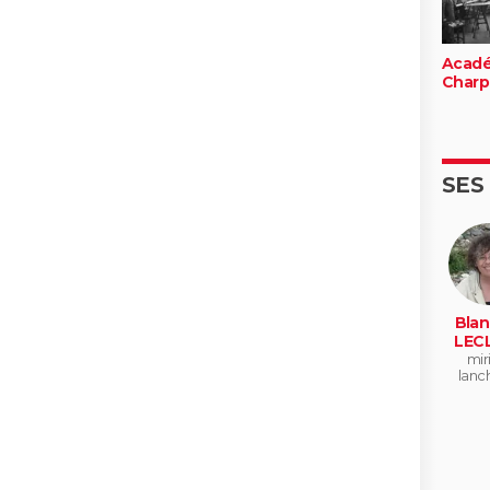
Acad
Charp
SES
Blan
LEC
mir
lanc