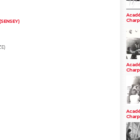
Acad
Charp
(SENSEY)
ZE)
Acad
Charp
Acad
Charp