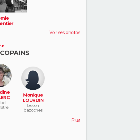
émie
entier
Voir ses photos
 COPAINS
dine
Monique
LERC
LOURDIN
ibel
beton
hatre
bazoches
Plus