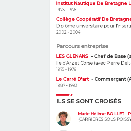
Institut Nautique De Bretagne 
1973 - 1975
Collège Coopératif De Bretagn
Diplôme universitaire pour l'inser
2002 - 2004
Parcours entreprise
LES GLENANS
- Chef de Base (a
Ile d'Arz et Corse (avec Pierre De
1975 - 1976
Le Carré D'art
- Commerçant (A
1987 - 1993
ILS SE SONT CROISÉS
Marie Hélène BOILLET - 
(CARRIERES SOUS POISSY