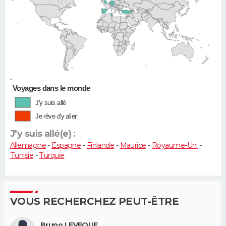
•
Voyages dans le monde
J'y suis allé
Je rêve d'y aller
J'y suis allé(e) :
Allemagne
-
Espagne
-
Finlande
-
Maurice
-
Royaume-Uni
-
Tunisie
-
Turquie
VOUS RECHERCHEZ PEUT-ÊTRE
Bruno LEVEQUE