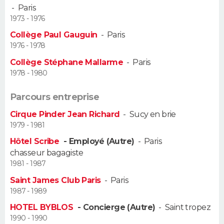
-
Paris
1973 - 1976
Guide de la santé
Médicaments
+
Alimentation
Maladies
Sommeil
VOYAGE
Collège Paul Gauguin
-
Paris
City break
Voyage de noces
Climat
Destinations
Voyage nature
Forum
+
1976 - 1978
PHOTO
Collège Stéphane Mallarme
-
Paris
GUIDES D'ACHAT
1978 - 1980
BONS PLANS
Parcours entreprise
Cirque Pinder Jean Richard
-
Sucy en brie
CARTE DE VOEUX
1979 - 1981
Carte Bonne année
Carte Pâques
Carte de Noël
Carte Saint-Valentin
Carte d'anniversaire
DICTIONNAIRE
Hôtel Scribe
- Employé (Autre)
-
Paris
chasseur bagagiste
Biographies
Expressions
Dictionnaire
Citations
Proverbes
PROGRAMME TV
1981 - 1987
Saint James Club Paris
-
Paris
COPAINS D'AVANT
1987 - 1989
Se connecter
Collèges
Universités
Service militaire
S'inscrire
Lycées
Primaires
Entreprises
Avis de recherche
HOTEL BYBLOS
- Concierge (Autre)
-
Saint tropez
AVIS DE DÉCÈS
1990 - 1990