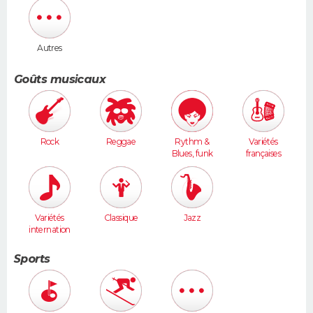
Autres
Goûts musicaux
Rock
Reggae
Rythm &
Variétés
Blues, funk
françaises
Variétés
Classique
Jazz
internation
ales
Sports