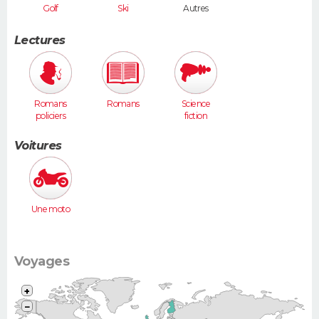
Golf
Ski
Autres
Lectures
Romans
Romans
Science
policiers
fiction
Voitures
Une moto
Voyages
+
−