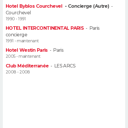
FORUM
Hotel Byblos Courchevel
- Concierge (Autre)
-
Courchevel
Lifestyle
Sport
Television
Cinema
Bricolage
Culture
Auto
Voyage
1990 - 1991
HOTEL INTERCONTINENTAL PARIS
-
Paris
concierge
1991 - maintenant
Hotel Westin Paris
-
Paris
2005 - maintenant
Club Méditerranée
-
LES ARCS
2008 - 2008