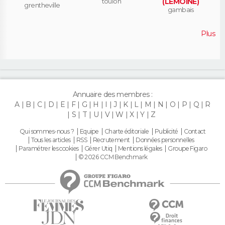
toulon
(LEMOINE)
grentheville
gambais
Plus
Annuaire des membres :
A
B
C
D
E
F
G
H
I
J
K
L
M
N
O
P
Q
R
S
T
U
V
W
X
Y
Z
Qui sommes-nous ?
Equipe
Charte éditoriale
Publicité
Contact
Tous les articles
RSS
Recrutement
Données personnelles
Paramétrer les cookies
Gérer Utiq
Mentions légales
Groupe Figaro
© 2026 CCM Benchmark