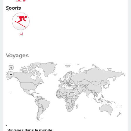
pêche
Sports
Ski
Voyages
+
−
•
Voyages dans le monde