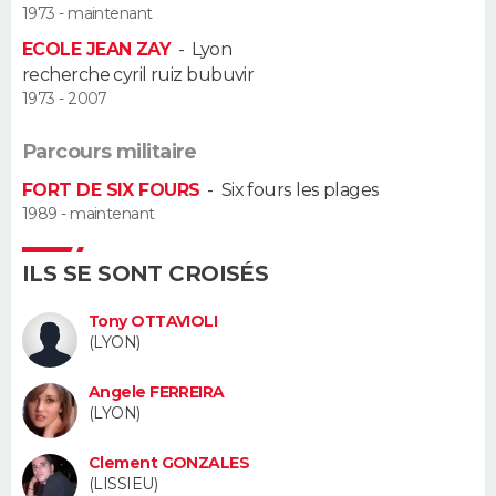
1973 - maintenant
Guide de la santé
Médicaments
+
Alimentation
Maladies
Sommeil
ECOLE JEAN ZAY
-
Lyon
VOYAGE
recherche cyril ruiz bubuvir
City break
Voyage de noces
Climat
Destinations
Voyage nature
Forum
+
1973 - 2007
PHOTO
Parcours militaire
GUIDES D'ACHAT
FORT DE SIX FOURS
-
Six fours les plages
BONS PLANS
1989 - maintenant
CARTE DE VOEUX
ILS SE SONT CROISÉS
Carte Bonne année
Carte Pâques
Carte de Noël
Carte Saint-Valentin
Carte d'anniversaire
DICTIONNAIRE
Tony OTTAVIOLI
(LYON)
Biographies
Expressions
Dictionnaire
Citations
Proverbes
PROGRAMME TV
Angele FERREIRA
COPAINS D'AVANT
(LYON)
Se connecter
Collèges
Universités
Service militaire
S'inscrire
Lycées
Primaires
Entreprises
Avis de recherche
Clement GONZALES
AVIS DE DÉCÈS
(LISSIEU)