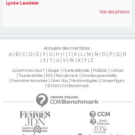
Lycée Lavoisier
Voir ses photos
Annuaire des membres :
A
B
C
D
E
F
G
H
I
J
K
L
M
N
O
P
Q
R
S
T
U
V
W
X
Y
Z
Qui sommes-nous ?
Equipe
Charte éditoriale
Publicité
Contact
Tous les articles
RSS
Recrutement
Données personnelles
Paramétrer les cookies
Gérer Utiq
Mentions légales
Groupe Figaro
© 2026 CCM Benchmark