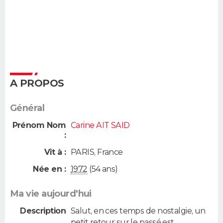
A PROPOS
Général
Prénom Nom
Carine AIT SAID
:
Vit à :
PARIS
,
France
Née en :
1972
(54 ans)
Ma vie aujourd'hui
Description
Salut, en ces temps de nostalgie, un
petit retour sur le passé est