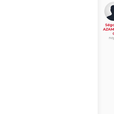
Ségo
AZAM
no