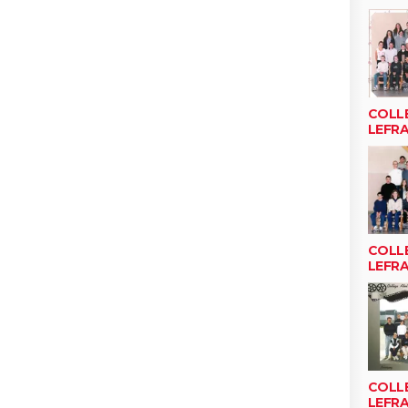
COLL
LEFR
COLL
LEFR
COLL
LEFR