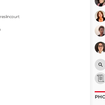
reslincourt
n
PH