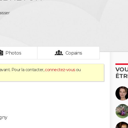
isser
Photos
Copains
VOU
avant. Pour la contacter,
connectez-vous
ou
ÊTR
igny