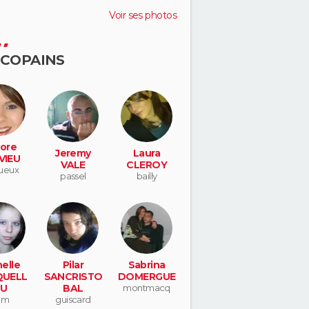
Voir ses photos
 COPAINS
ore
Jeremy
Laura
VIEU
VALE
CLEROY
ueux
passel
bailly
elle
Pilar
Sabrina
QUELL
SANCRISTO
DOMERGUE
U
BAL
montmacq
am
guiscard