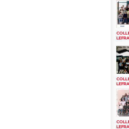
COLL
LEFR
COLL
LEFR
COLL
LEFR