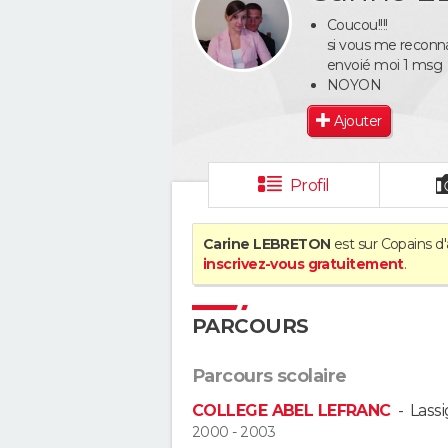
Coucou!!!!
si vous me reconna
envoié moi 1 msg
NOYON
Ajouter
Profil
Carine LEBRETON
est sur Copains d'
inscrivez-vous gratuitement
.
PARCOURS
Parcours scolaire
COLLEGE ABEL LEFRANC
-
Lass
2000 - 2003