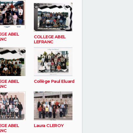
EGE ABEL
COLLEGE ABEL
ANC
LEFRANC
EGE ABEL
Collège Paul Eluard
ANC
EGE ABEL
Laura CLEROY
ANC