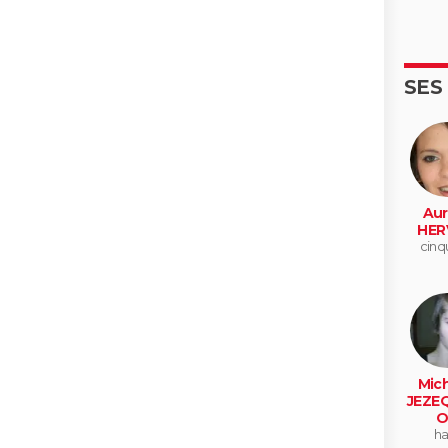
SES
Aur
HER
cinq
Mich
JEZE
O
h