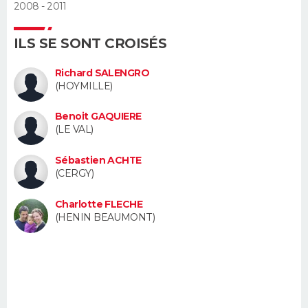
2008 - 2011
FORUM
Lifestyle
Sport
Television
Cinema
Bricolage
Culture
Auto
Voyage
ILS SE SONT CROISÉS
Richard SALENGRO
(HOYMILLE)
Benoit GAQUIERE
(LE VAL)
Sébastien ACHTE
(CERGY)
Charlotte FLECHE
(HENIN BEAUMONT)