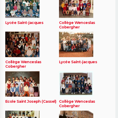
Lycée Saint-jacques
Collège Wenceslas
Cobergher
Collège Wenceslas
Lycée Saint-jacques
Cobergher
Ecole Saint Joseph (Cassel)
Collège Wenceslas
Cobergher