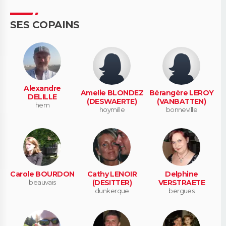
SES COPAINS
Alexandre
Amelie BLONDEZ
Bérangère LEROY
DELILLE
(DESWAERTE)
(VANBATTEN)
hem
hoymille
bonneville
Carole BOURDON
Cathy LENOIR
Delphine
beauvais
(DESITTER)
VERSTRAETE
dunkerque
bergues