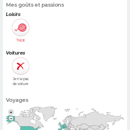
Mes goûts et passions
Loisirs
Tricot
Voitures
Je n'ai pas
de voiture
Voyages
+
−