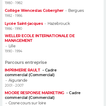
1980 - 1982
Guide de la santé
Médicaments
+
Alimentation
Maladies
Sommeil
Collège Wenceslas Cobergher
-
Bergues
VOYAGE
1982 - 1986
City break
Voyage de noces
Climat
Destinations
Voyage nature
Forum
+
PHOTO
Lycée Saint-jacques
-
Hazebrouck
1986 - 1990
GUIDES D'ACHAT
WELLER ECOLE INTERNATIONALE DE
MANAGEMENT
BONS PLANS
-
Lille
1990 - 1994
CARTE DE VOEUX
Parcours entreprise
Carte Bonne année
Carte Pâques
Carte de Noël
Carte Saint-Valentin
Carte d'anniversaire
DICTIONNAIRE
IMPRIMERIE RAULT
- Cadre
commercial (Commercial)
Biographies
Expressions
Dictionnaire
Citations
Proverbes
PROGRAMME TV
-
Aigurande
2001 - 2007
COPAINS D'AVANT
MOORE RESPONSE MARKETING
- Cadre
commercial (Commercial)
Se connecter
Collèges
Universités
Service militaire
S'inscrire
Lycées
Primaires
Entreprises
Avis de recherche
AVIS DE DÉCÈS
-
Cosne cours sur loire