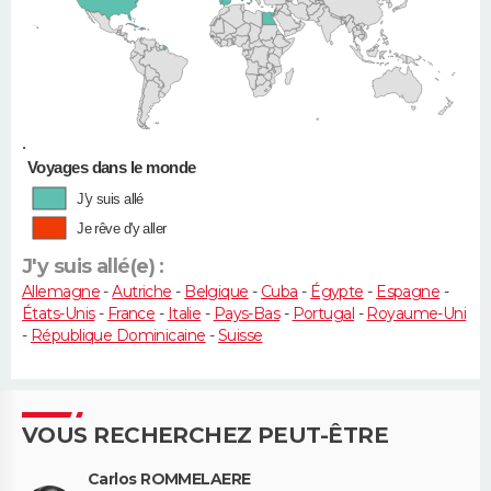
•
Voyages dans le monde
J'y suis allé
Je rêve d'y aller
J'y suis allé(e) :
Allemagne
-
Autriche
-
Belgique
-
Cuba
-
Égypte
-
Espagne
-
États-Unis
-
France
-
Italie
-
Pays-Bas
-
Portugal
-
Royaume-Uni
-
République Dominicaine
-
Suisse
VOUS RECHERCHEZ PEUT-ÊTRE
Carlos ROMMELAERE