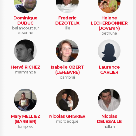
Dominique
Frederic
Helene
DUBUC
DEZOTEUX
LECHERBONNIER
ballancourt sur
lille
(JOVENIN)
essonne
bethune
Hervé RICHEZ
Isabelle OBERT
Laurence
marmande
(LEFEBVRE)
CARLIER
cambrai
Mary MELLIEZ
Nicolas GHISKIER
Nicolas
(BARBIER)
morbecque
DELESALLE
lompret
halluin