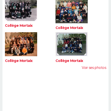
FORUM
Lifestyle
Sport
Television
Cinema
Bricolage
Culture
Auto
Voyage
Collège Mortaix
Collège Mortaix
Collège Mortaix
Collège Mortaix
Voir ses photos