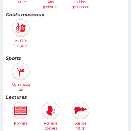
Lecture
Arts
Cuisine,
(peinture,
gastronom
sculpture...
ie
Goûts musicaux
)
Variétés
françaises
Sports
Gymnastiq
ue
Lectures
Romans
Romans
Science
policiers
fiction