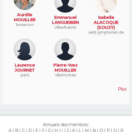
Aurélie
Emmanuel
Isabelle
MOUILLER
LANGUEBIEN
ALACOQUE
besancon
villeurbanne
(SOUZY)
saint symphorien de
lay
Laurence
Pierre-Yves
JOURNET
MOUILLER
paris
villemontais
Plus
Annuaire des membres :
A
B
C
D
E
F
G
H
I
J
K
L
M
N
O
P
Q
R