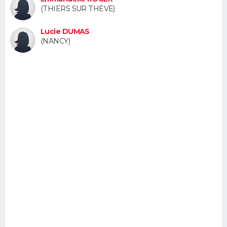
(THIERS SUR THEVE)
FORUM
Lifestyle
Sport
Television
Cinema
Bricolage
Culture
Auto
Voyage
Lucie DUMAS
(NANCY)