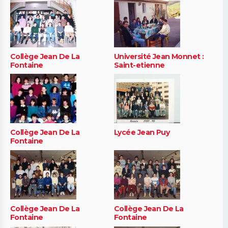
Collège Jean De La
Université Jean Monnet :
Fontaine
Saint-etienne
Collège Jean De La
Lycée Jean Puy
Fontaine
Collège Jean De La
Collège Jean De La
Fontaine
Fontaine