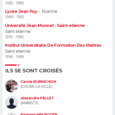
1985 - 1989
Guide de la santé
Médicaments
+
Alimentation
Maladies
Sommeil
Lycée Jean Puy
-
Roanne
VOYAGE
1989 - 1992
City break
Voyage de noces
Climat
Destinations
Voyage nature
Forum
+
PHOTO
Université Jean Monnet : Saint-etienne
-
Saint etienne
GUIDES D'ACHAT
1992 - 1996
Institut Universitaire De Formation Des Maîtres
-
BONS PLANS
Saint etienne
1996 - 1998
CARTE DE VOEUX
Carte Bonne année
Carte Pâques
Carte de Noël
Carte Saint-Valentin
Carte d'anniversaire
ILS SE SONT CROISÉS
DICTIONNAIRE
Carole BURNICHON
Biographies
Expressions
Dictionnaire
Citations
Proverbes
PROGRAMME TV
(COURS LA VILLE)
COPAINS D'AVANT
Alexandre PELLET
(ANNECY)
Se connecter
Collèges
Universités
Service militaire
S'inscrire
Lycées
Primaires
Entreprises
Avis de recherche
AVIS DE DÉCÈS
Emmanuelle ROGER