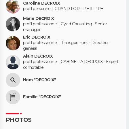
Caroline DECROIX
profil personnel | GRAND FORT PHILIPPE
Marie DECROIX
profil professionnel | Cylad Consulting - Senior
manager
Eric DECROIX
profil professionnel | Transgourmet - Directeur
général
Alain DECROIX
profil professionnel | CABINET A DECROIX - Expert
comptable
Nom "DECROIX"
Famille "DECROIX"
PHOTOS