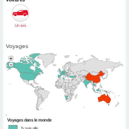
Un 4x4
Voyages
+
−
•
Voyages dans le monde
J'y suis allé