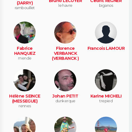
Bruno LECUYER
Cedric REGNER
(JARRY)
le havre
biganos
rambouillet
Fabrice
Florence
Francois LAMOUR
HANQUEZ
VERBANCK
mende
(VERBANCK )
Hélène SEINCE
Johan PETIT
Karine MICHELI
(MESSEGUE)
dunkerque
trepied
rennes