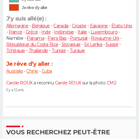
Je rêve d'y aller
J'y suis allé(e) :
Allemagne
-
Belgique
-
Canada
-
Croatie
-
Espagne
-
États-Unis
-
France
-
Grèce
-
Inde
-
Indonésie
-
Italie
-
Luxembourg
-
Namibie -
Panama
-
Pays-Bas
-
Portugal
-
Royaume-Uni
-
République du Costa Rica
-
Slovaquie
-
Sri Lanka
-
Suisse
-
Tchéquie
-
Thaïlande
-
Tunisie
-
Turquie
Je rêve d'y aller :
Australie
-
Chine
-
Cuba
Carole ROUX
a reconnu
Carole ROUX
sur la photo
CM2
il y a 12 ans
VOUS RECHERCHEZ PEUT-ÊTRE