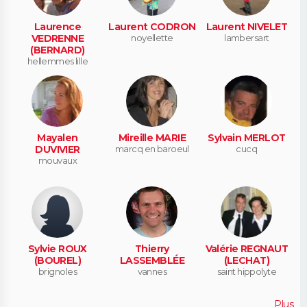
Laurence
Laurent CODRON
Laurent NIVELET
VEDRENNE
noyellette
lambersart
(BERNARD)
hellemmes lille
Mayalen
Mireille MARIE
Sylvain MERLOT
DUVIVIER
marcq en baroeul
cucq
mouvaux
Sylvie ROUX
Thierry
Valérie REGNAUT
(BOUREL)
LASSEMBLÉE
(LECHAT)
brignoles
vannes
saint hippolyte
Plus