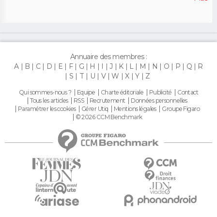
Annuaire des membres :
A
B
C
D
E
F
G
H
I
J
K
L
M
N
O
P
Q
R
S
T
U
V
W
X
Y
Z
Qui sommes-nous ?
Equipe
Charte éditoriale
Publicité
Contact
Tous les articles
RSS
Recrutement
Données personnelles
Paramétrer les cookies
Gérer Utiq
Mentions légales
Groupe Figaro
© 2026 CCM Benchmark