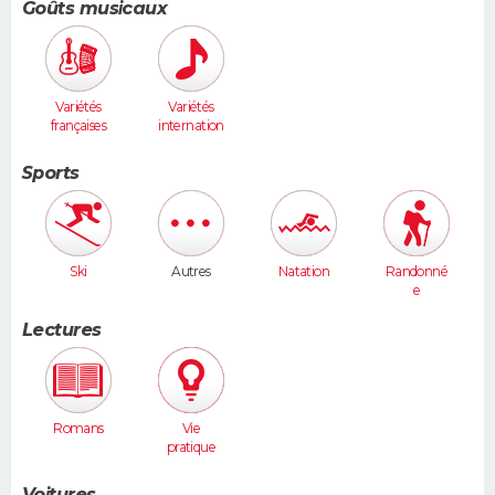
Goûts musicaux
Variétés
Variétés
françaises
internation
ales
Sports
Ski
Autres
Natation
Randonné
e
Lectures
Romans
Vie
pratique
Voitures