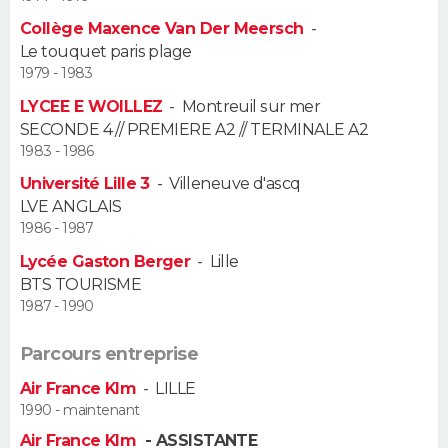
Collège Maxence Van Der Meersch
-
Guide de la santé
Médicaments
+
Alimentation
Maladies
Sommeil
VOYAGE
Le touquet paris plage
1979 - 1983
City break
Voyage de noces
Climat
Destinations
Voyage nature
Forum
+
PHOTO
LYCEE E WOILLEZ
-
Montreuil sur mer
SECONDE 4 // PREMIERE A2 // TERMINALE A2
GUIDES D'ACHAT
1983 - 1986
Université Lille 3
-
Villeneuve d'ascq
BONS PLANS
LVE ANGLAIS
1986 - 1987
CARTE DE VOEUX
Lycée Gaston Berger
-
Lille
Carte Bonne année
Carte Pâques
Carte de Noël
Carte Saint-Valentin
Carte d'anniversaire
DICTIONNAIRE
BTS TOURISME
1987 - 1990
Biographies
Expressions
Dictionnaire
Citations
Proverbes
PROGRAMME TV
Parcours entreprise
COPAINS D'AVANT
Air France Klm
-
LILLE
1990 - maintenant
Se connecter
Collèges
Universités
Service militaire
S'inscrire
Lycées
Primaires
Entreprises
Avis de recherche
AVIS DE DÉCÈS
Air France Klm
- ASSISTANTE