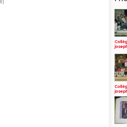
E)
Collèg
josep
Collèg
josep