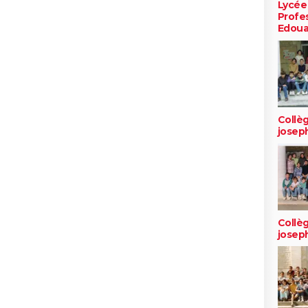
Lycée
Profe
Edoua
Collèg
josep
Collèg
josep