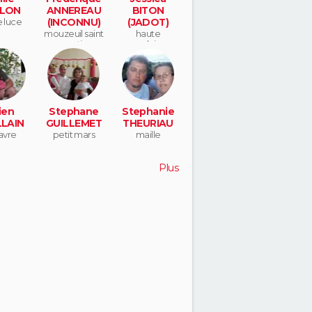
LLON
ANNEREAU
BITON
e luce
(INCONNU)
(JADOT)
mouzeuil saint
haute
martin
goulaine
ien
Stephane
Stephanie
LLAIN
GUILLEMET
THEURIAU
avre
petit mars
maille
Plus