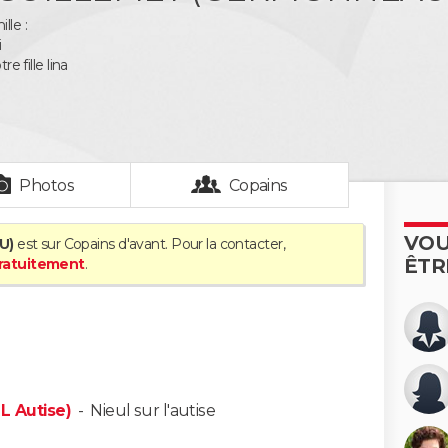
lle :
i
re fille lina
Photos
Copains
VOU
U)
est sur Copains d'avant. Pour la contacter,
ÊTR
gratuitement
.
L Autise)
-
Nieul sur l'autise