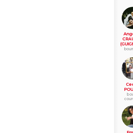
Ange
CRA
(GUIG
bour
Ced
POU
bou
cour
Emi