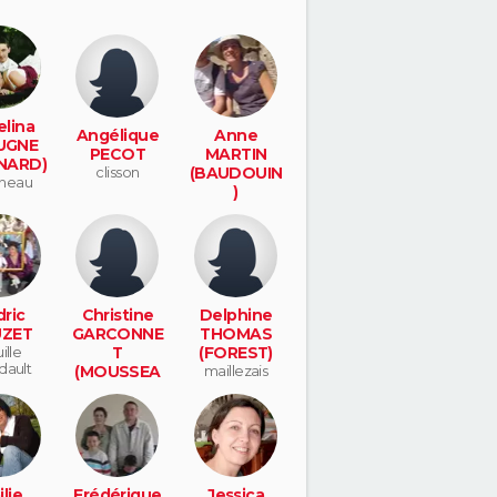
lina
Angélique
Anne
UGNE
PECOT
MARTIN
NARD)
clisson
(BAUDOUIN
neau
)
benet
ric
Christine
Delphine
ZET
GARCONNE
THOMAS
ille
T
(FOREST)
dault
(MOUSSEA
maillezais
U)
pissotte
lie
Frédérique
Jessica