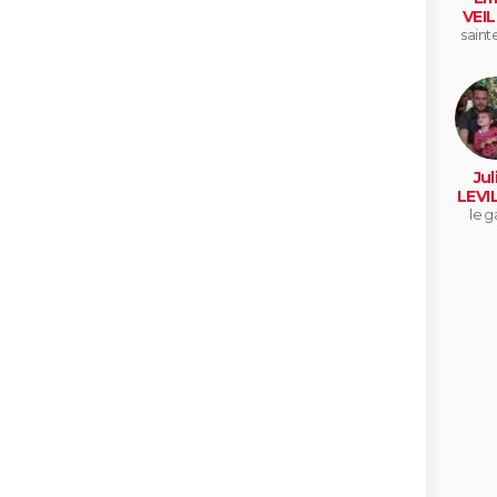
VEI
saint
Jul
LEVI
le g