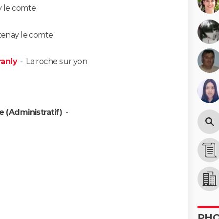
 le comte
enay le comte
anly
-
La roche sur yon
e (Administratif)
-
PH