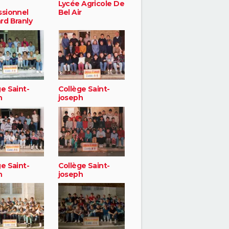
Lycée Agricole De
ssionnel
Bel Air
rd Branly
e Saint-
Collège Saint-
h
joseph
e Saint-
Collège Saint-
h
joseph