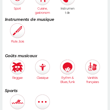
Sport
Cuisine,
Instrumen
gastronom
t de
ie
musique
Instruments de musique
Flute, bois
Goûts musicaux
Reggae
Classique
Rythm &
Variétés
Blues, funk
françaises
Sports