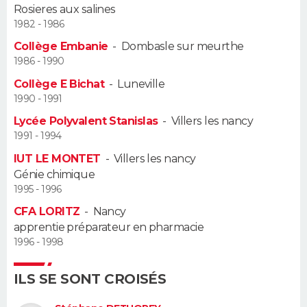
Rosieres aux salines
1982 - 1986
Guide de la santé
Médicaments
+
Alimentation
Maladies
Sommeil
VOYAGE
Collège Embanie
-
Dombasle sur meurthe
City break
Voyage de noces
Climat
Destinations
Voyage nature
Forum
+
1986 - 1990
PHOTO
Collège E Bichat
-
Luneville
GUIDES D'ACHAT
1990 - 1991
Lycée Polyvalent Stanislas
-
Villers les nancy
BONS PLANS
1991 - 1994
IUT LE MONTET
-
Villers les nancy
CARTE DE VOEUX
Génie chimique
Carte Bonne année
Carte Pâques
Carte de Noël
Carte Saint-Valentin
Carte d'anniversaire
1995 - 1996
DICTIONNAIRE
CFA LORITZ
-
Nancy
Biographies
Expressions
Dictionnaire
Citations
Proverbes
PROGRAMME TV
apprentie préparateur en pharmacie
1996 - 1998
COPAINS D'AVANT
ILS SE SONT CROISÉS
Se connecter
Collèges
Universités
Service militaire
S'inscrire
Lycées
Primaires
Entreprises
Avis de recherche
AVIS DE DÉCÈS