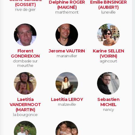
Delphine ROGER
Emilie BINSINGER
(GOSSET)
(MAIGNÉ)
(AUBERT)
rive de gier
marthemont
luneville
Florent
Jerome VAUTRIN
Karine SELLEN
GONDREXON
marainviller
(VOIRIN)
dombasle sur
agincourt
meurthe
Laetitia
Laetitia LEROY
Sebastien
VANDERNOOT
malzeville
MICHEL
(MARTIN)
nancy
la bourgonce