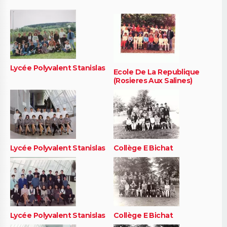
Lycée Polyvalent Stanislas
Ecole De La Republique
(Rosieres Aux Salines)
Lycée Polyvalent Stanislas
Collège E Bichat
Lycée Polyvalent Stanislas
Collège E Bichat