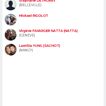
Stéphane DETHOREY
FORUM
(BELLEVILLE)
Lifestyle
Sport
Television
Cinema
Bricolage
Culture
Auto
Voyage
Mickael RIGOLOT
Virginie FAVARGER NATTA (NATTA)
(GENEVE)
Laetitia YUNG (SACHOT)
(NANCY)