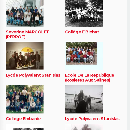
Severine MARCOLET
Collège E Bichat
(PERROT)
Lycée Polyvalent Stanislas
Ecole De La Republique
(Rosieres Aux Salines)
Collège Embanie
Lycée Polyvalent Stanislas