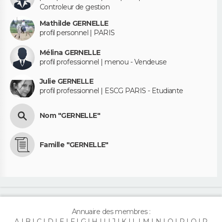
Controleur de gestion
Mathilde GERNELLE
profil personnel | PARIS
Mélina GERNELLE
profil professionnel | menou - Vendeuse
Julie GERNELLE
profil professionnel | ESCG PARIS - Etudiante
Nom "GERNELLE"
Famille "GERNELLE"
Annuaire des membres :
A
B
C
D
E
F
G
H
I
J
K
L
M
N
O
P
Q
R