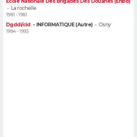
Ecole Nationale Des Brigades Des Douanes (Enbd)
-
La rochelle
1981 - 1981
Dgddi/cid
- INFORMATIQUE (Autre)
-
Osny
1984 - 1993