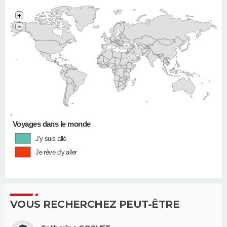
+
−
•
Voyages dans le monde
J'y suis allé
Je rêve d'y aller
VOUS RECHERCHEZ PEUT-ÊTRE