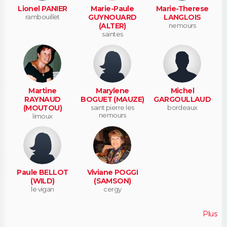
Lionel PANIER
Marie-Paule
Marie-Therese
rambouillet
GUYNOUARD
LANGLOIS
(ALTER)
nemours
saintes
Martine
Marylene
Michel
RAYNAUD
BOGUET (MAUZE)
GARGOULLAUD
(MOUTOU)
saint pierre les
bordeaux
nemours
limoux
Paule BELLOT
Viviane POGGI
(WILD)
(SAMSON)
le vigan
cergy
Plus