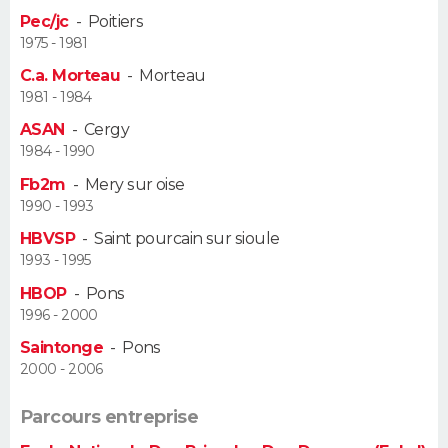
FORUM
Pec/jc
-
Poitiers
1975 - 1981
Lifestyle
Sport
Television
Cinema
Bricolage
Culture
Auto
Voyage
C.a. Morteau
-
Morteau
1981 - 1984
ASAN
-
Cergy
1984 - 1990
Fb2m
-
Mery sur oise
1990 - 1993
HBVSP
-
Saint pourcain sur sioule
1993 - 1995
HBOP
-
Pons
1996 - 2000
Saintonge
-
Pons
2000 - 2006
Parcours entreprise