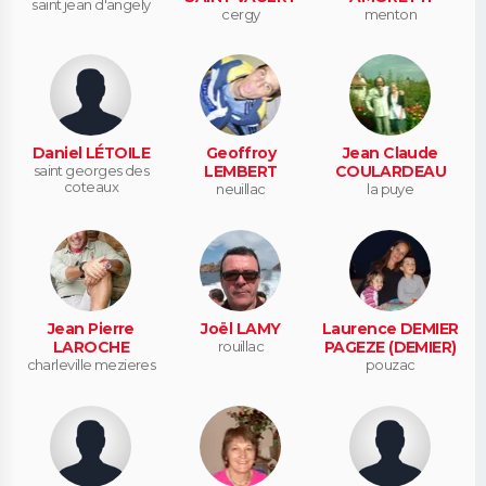
saint jean d'angely
cergy
menton
Daniel LÉTOILE
Geoffroy
Jean Claude
saint georges des
LEMBERT
COULARDEAU
coteaux
neuillac
la puye
Jean Pierre
Joël LAMY
Laurence DEMIER
LAROCHE
rouillac
PAGEZE (DEMIER)
charleville mezieres
pouzac