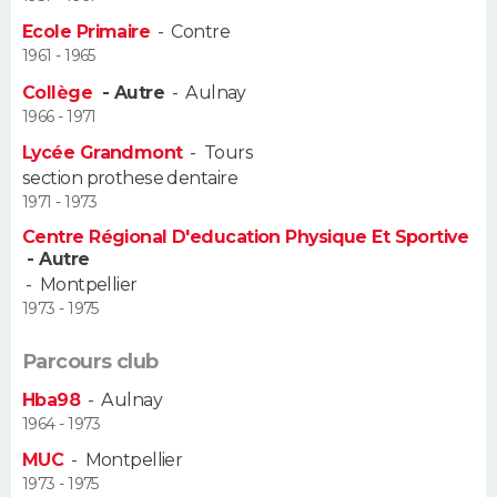
Ecole Primaire
-
Contre
Guide de la santé
Médicaments
+
Alimentation
Maladies
Sommeil
VOYAGE
1961 - 1965
Collège
- Autre
-
Aulnay
City break
Voyage de noces
Climat
Destinations
Voyage nature
Forum
+
PHOTO
1966 - 1971
Lycée Grandmont
-
Tours
GUIDES D'ACHAT
section prothese dentaire
1971 - 1973
BONS PLANS
Centre Régional D'education Physique Et Sportive
- Autre
CARTE DE VOEUX
-
Montpellier
Carte Bonne année
Carte Pâques
Carte de Noël
Carte Saint-Valentin
Carte d'anniversaire
1973 - 1975
DICTIONNAIRE
Biographies
Expressions
Dictionnaire
Citations
Proverbes
Parcours club
PROGRAMME TV
Hba98
-
Aulnay
COPAINS D'AVANT
1964 - 1973
Se connecter
Collèges
Universités
Service militaire
S'inscrire
Lycées
Primaires
Entreprises
Avis de recherche
MUC
-
Montpellier
AVIS DE DÉCÈS
1973 - 1975