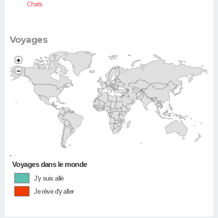
Chats
Voyages
+
−
•
Voyages dans le monde
J'y suis allé
Je rêve d'y aller