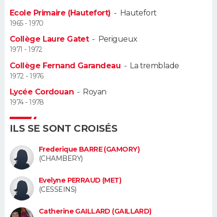
Ecole Primaire (Hautefort)
-
Hautefort
Guide de la santé
Médicaments
+
Alimentation
Maladies
Sommeil
VOYAGE
1965 - 1970
Collège Laure Gatet
-
Perigueux
City break
Voyage de noces
Climat
Destinations
Voyage nature
Forum
+
PHOTO
1971 - 1972
Collège Fernand Garandeau
-
La tremblade
GUIDES D'ACHAT
1972 - 1976
BONS PLANS
Lycée Cordouan
-
Royan
1974 - 1978
CARTE DE VOEUX
ILS SE SONT CROISÉS
Carte Bonne année
Carte Pâques
Carte de Noël
Carte Saint-Valentin
Carte d'anniversaire
DICTIONNAIRE
Frederique BARRE (GAMORY)
Biographies
Expressions
Dictionnaire
Citations
Proverbes
PROGRAMME TV
(CHAMBERY)
Evelyne PERRAUD (MET)
COPAINS D'AVANT
(CESSEINS)
Se connecter
Collèges
Universités
Service militaire
S'inscrire
Lycées
Primaires
Entreprises
Avis de recherche
AVIS DE DÉCÈS
Catherine GAILLARD (GAILLARD)