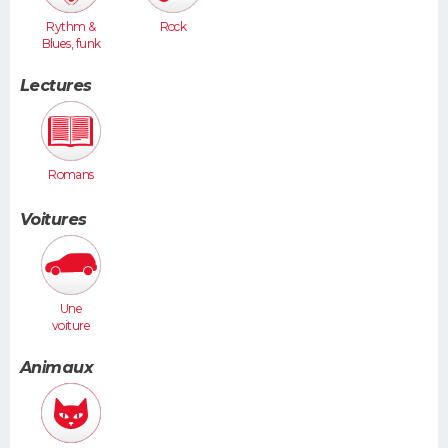
Rythm &
Rock
Blues, funk
Lectures
Romans
Voitures
Une
voiture
moyenne
(Megane,
Animaux
307...)