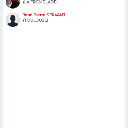
(LA TREMBLADE)
FORUM
Jean Pierre SERVANT
Lifestyle
Sport
Television
Cinema
Bricolage
Culture
Auto
Voyage
(TOULOUSE)