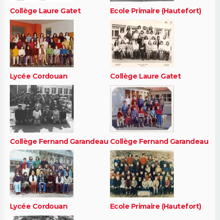
Collège Laure Gatet
Ecole Primaire (Hautefort)
Lycée Cordouan
Collège Laure Gatet
Collège Fernand Garandeau
Collège Fernand Garandeau
Lycée Cordouan
Ecole Primaire (Hautefort)