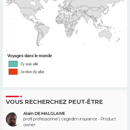
−
•
Voyages dans le monde
J'y suis allé
Je rêve d'y aller
VOUS RECHERCHEZ PEUT-ÊTRE
Alain DE MALGLAIVE
profil professionnel | cegedim insurance - Product
owner