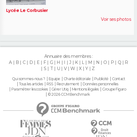
Lycée Le Corbusier
Voir ses photos
Annuaire des membres :
A
B
C
D
E
F
G
H
I
J
K
L
M
N
O
P
Q
R
S
T
U
V
W
X
Y
Z
Qui sommes-nous ?
Equipe
Charte éditoriale
Publicité
Contact
Tous les articles
RSS
Recrutement
Données personnelles
Paramétrer les cookies
Gérer Utiq
Mentions légales
Groupe Figaro
© 2026 CCM Benchmark