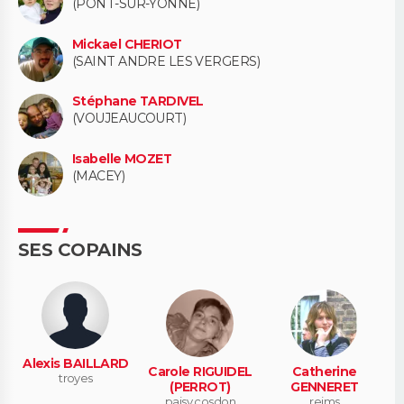
(PONT-SUR-YONNE)
Mickael CHERIOT
(SAINT ANDRE LES VERGERS)
Stéphane TARDIVEL
(VOUJEAUCOURT)
Isabelle MOZET
(MACEY)
SES COPAINS
Alexis BAILLARD
Carole RIGUIDEL
Catherine
troyes
(PERROT)
GENNERET
paisy cosdon
reims