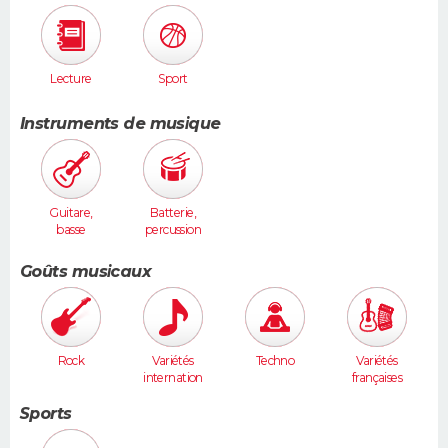
musique
sculpture...
)
Lecture
Sport
Instruments de musique
Guitare,
Batterie,
basse
percussion
s
Goûts musicaux
Rock
Variétés
Techno
Variétés
internation
françaises
ales
Sports