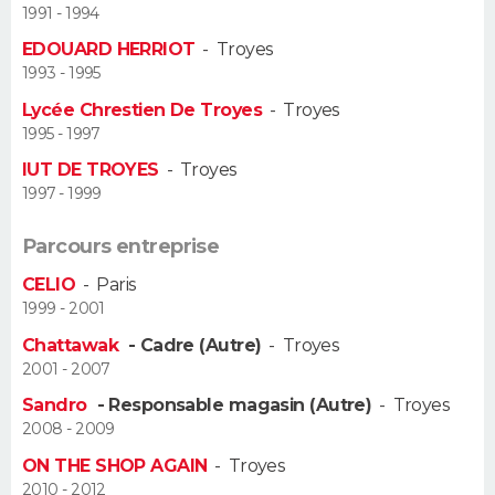
1991 - 1994
Guide de la santé
Médicaments
+
Alimentation
Maladies
Sommeil
EDOUARD HERRIOT
-
Troyes
VOYAGE
1993 - 1995
City break
Voyage de noces
Climat
Destinations
Voyage nature
Forum
+
PHOTO
Lycée Chrestien De Troyes
-
Troyes
1995 - 1997
GUIDES D'ACHAT
IUT DE TROYES
-
Troyes
1997 - 1999
BONS PLANS
Parcours entreprise
CARTE DE VOEUX
CELIO
-
Paris
Carte Bonne année
Carte Pâques
Carte de Noël
Carte Saint-Valentin
Carte d'anniversaire
1999 - 2001
DICTIONNAIRE
Chattawak
- Cadre (Autre)
-
Troyes
Biographies
Expressions
Dictionnaire
Citations
Proverbes
PROGRAMME TV
2001 - 2007
Sandro
- Responsable magasin (Autre)
-
Troyes
COPAINS D'AVANT
2008 - 2009
Se connecter
Collèges
Universités
Service militaire
S'inscrire
Lycées
Primaires
Entreprises
Avis de recherche
AVIS DE DÉCÈS
ON THE SHOP AGAIN
-
Troyes
2010 - 2012