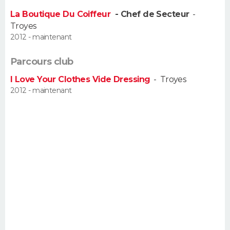
FORUM
La Boutique Du Coiffeur
- Chef de Secteur
-
Troyes
Lifestyle
Sport
Television
Cinema
Bricolage
Culture
Auto
Voyage
2012 - maintenant
Parcours club
I Love Your Clothes Vide Dressing
-
Troyes
2012 - maintenant