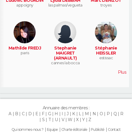
Ludovic BOURDIN
Lydia DEBBAH
Marc DENIZOT
appoigny
las palmas/vegueta
troyes
Mathilde FREDJ
Stephanie
Stéphanie
paris
MAIGRET
HEISSLER
(ARNAULT)
estissac
cannes la bocca
Plus
Annuaire des membres :
A
B
C
D
E
F
G
H
I
J
K
L
M
N
O
P
Q
R
S
T
U
V
W
X
Y
Z
Qui sommes-nous ?
Equipe
Charte éditoriale
Publicité
Contact