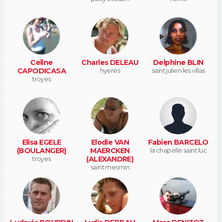
Celine
Charles DELEAU
Delphine BLIN
CAPODICASA
hyeres
saint julien les villas
troyes
Elisa EGELE
Elodie VAN
Fabien BARCELO
(BOULANGER)
MAERCKEN
la chapelle saint luc
troyes
(ALEXANDRE)
saint mesmin