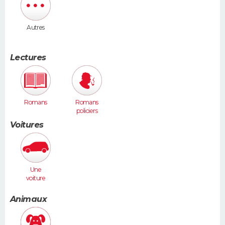
Autres
Lectures
Romans
Romans
policiers
Voitures
Une
voiture
moyenne
(Megane,
Animaux
307...)