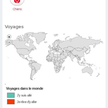
Chiens
Voyages
+
−
•
Voyages dans le monde
J'y suis allé
Je rêve d'y aller