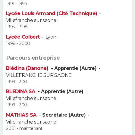
1991 - 1994
Guide de la santé
Médicaments
+
Alimentation
Maladies
Sommeil
Lycée Louis Armand (Cité Technique)
-
VOYAGE
Villefranche sur saone
City break
Voyage de noces
Climat
Destinations
Voyage nature
Forum
+
1995 - 1998
PHOTO
Lycée Colbert
-
Lyon
GUIDES D'ACHAT
1998 - 2000
BONS PLANS
Parcours entreprise
Blédina (Danone)
- Apprentie (Autre)
-
CARTE DE VOEUX
VILLEFRANCHE SUR SAONE
1999 - 2001
Carte Bonne année
Carte Pâques
Carte de Noël
Carte Saint-Valentin
Carte d'anniversaire
DICTIONNAIRE
BLEDINA SA
- Apprentie (Autre)
-
Biographies
Expressions
Dictionnaire
Citations
Proverbes
Villefranche sur saone
PROGRAMME TV
1999 - 2001
COPAINS D'AVANT
MATHIAS SA
- Secrétaire (Autre)
-
Villefranche sur saone
Se connecter
Collèges
Universités
Service militaire
S'inscrire
Lycées
Primaires
Entreprises
Avis de recherche
AVIS DE DÉCÈS
2001 - maintenant