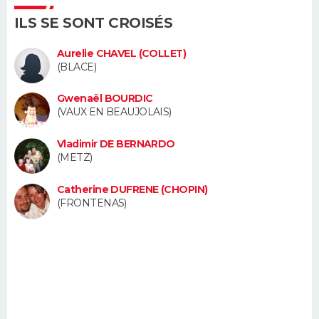
FORUM
ILS SE SONT CROISÉS
Lifestyle
Sport
Television
Cinema
Bricolage
Culture
Auto
Voyage
Aurelie CHAVEL (COLLET)
(BLACE)
Gwenaël BOURDIC
(VAUX EN BEAUJOLAIS)
Vladimir DE BERNARDO
(METZ)
Catherine DUFRENE (CHOPIN)
(FRONTENAS)