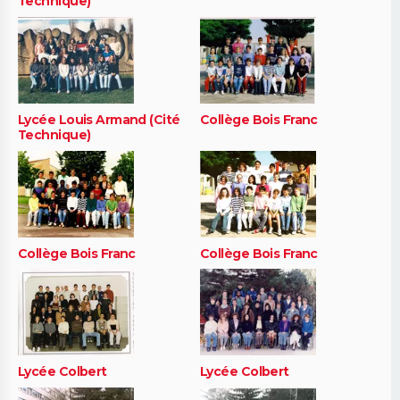
Technique)
Lycée Louis Armand (Cité
Collège Bois Franc
Technique)
Collège Bois Franc
Collège Bois Franc
Lycée Colbert
Lycée Colbert