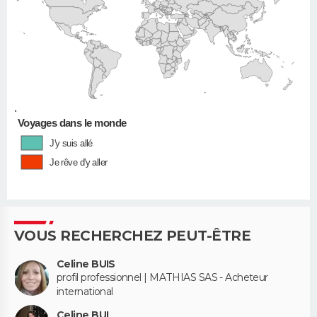
•
Voyages dans le monde
J'y suis allé
Je rêve d'y aller
VOUS RECHERCHEZ PEUT-ÊTRE
Celine BUIS
profil professionnel | MATHIAS SAS - Acheteur
international
Celine BUI