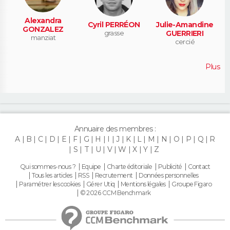
Alexandra
Cyril PERRÉON
Julie-Amandine
GONZALEZ
grasse
GUERRIERI
manziat
cercié
Plus
Annuaire des membres :
A
B
C
D
E
F
G
H
I
J
K
L
M
N
O
P
Q
R
S
T
U
V
W
X
Y
Z
Qui sommes-nous ?
Equipe
Charte éditoriale
Publicité
Contact
Tous les articles
RSS
Recrutement
Données personnelles
Paramétrer les cookies
Gérer Utiq
Mentions légales
Groupe Figaro
© 2026 CCM Benchmark