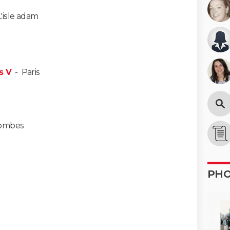
L'isle adam
s V
-
Paris
ombes
PH