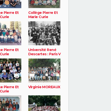
e Pierre Et
Collège Pierre Et
 Curie
Marie Curie
e Pierre Et
Université René
 Curie
Descartes : Paris V
e Pierre Et
Virginie MOREAUX
 Curie