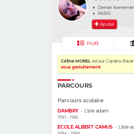
Dernier évenement 
PARIS
Ajouter
Profil
Céline MOREL
est sur Copains d'avan
vous gratuitement
.
PARCOURS
Parcours scolaire
DAMBRY
-
L'isle adam
1981 - 1985
ECOLE ALBERT CAMUS
-
L'isle 
1984 - 1989