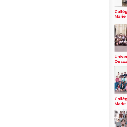
Collèg
Marie
Unive
Descar
Collèg
Marie