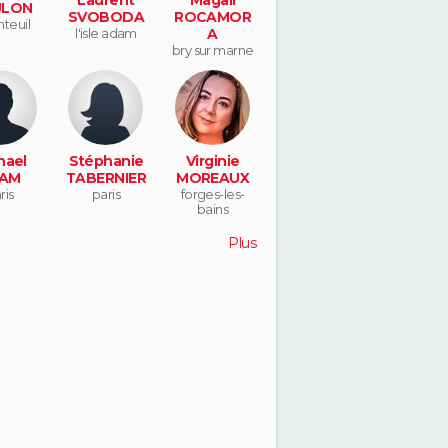
LON
SVOBODA
ROCAMOR
teuil
l'isle adam
A
bry sur marne
hael
Stéphanie
Virginie
AM
TABERNIER
MOREAUX
ris
paris
forges-les-
bains
Plus