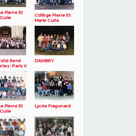
e Pierre Et
Collège Pierre Et
 Curie
Marie Curie
rsité René
DAMBRY
tes : Paris V
e Pierre Et
Lycée Fragonard
 Curie