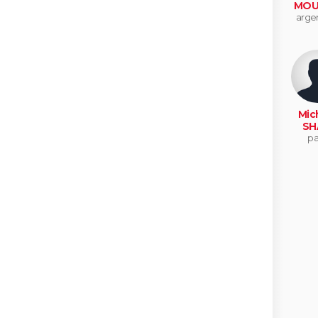
MOU
argen
Mic
SH
pa