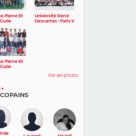
e Pierre Et
Université René
 Curie
Descartes : Paris V
e Pierre Et
 Curie
Voir ses photos
 COPAINS
énie
Laurent
Magali