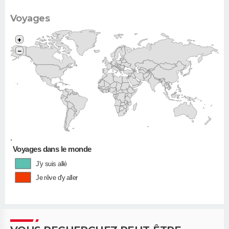
Voyages
+
−
•
Voyages dans le monde
J'y suis allé
Je rêve d'y aller