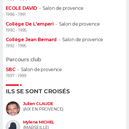
ECOLE DAVID
-
Salon de provence
Guide de la santé
Médicaments
+
Alimentation
Maladies
Sommeil
VOYAGE
1986 - 1991
Collège De L'emperi
-
Salon de provence
City break
Voyage de noces
Climat
Destinations
Voyage nature
Forum
+
PHOTO
1990 - 1995
Collège Jean Bernard
-
Salon de provence
GUIDES D'ACHAT
1992 - 1995
BONS PLANS
Parcours club
CARTE DE VOEUX
SBC
-
Salon de provence
1997 - 1999
Carte Bonne année
Carte Pâques
Carte de Noël
Carte Saint-Valentin
Carte d'anniversaire
DICTIONNAIRE
ILS SE SONT CROISÉS
Biographies
Expressions
Dictionnaire
Citations
Proverbes
PROGRAMME TV
Julien CLAUDE
COPAINS D'AVANT
(AIX EN PROVENCE)
Se connecter
Collèges
Universités
Service militaire
S'inscrire
Lycées
Primaires
Entreprises
Avis de recherche
AVIS DE DÉCÈS
Mylene MICHEL
(MARSEILLE)