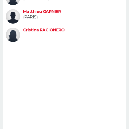
FORUM
Matthieu GARNIER
Lifestyle
Sport
Television
Cinema
Bricolage
Culture
Auto
Voyage
(PARIS)
Cristina RACIONERO