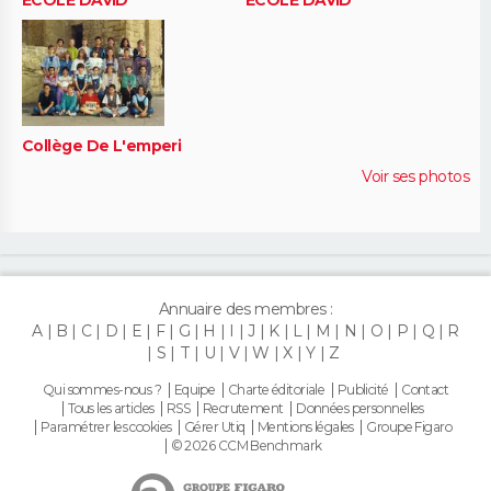
Collège De L'emperi
Voir ses photos
Annuaire des membres :
A
B
C
D
E
F
G
H
I
J
K
L
M
N
O
P
Q
R
S
T
U
V
W
X
Y
Z
Qui sommes-nous ?
Equipe
Charte éditoriale
Publicité
Contact
Tous les articles
RSS
Recrutement
Données personnelles
Paramétrer les cookies
Gérer Utiq
Mentions légales
Groupe Figaro
© 2026 CCM Benchmark