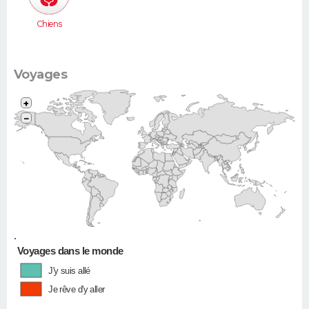
Chiens
Voyages
+
−
•
Voyages dans le monde
J'y suis allé
Je rêve d'y aller