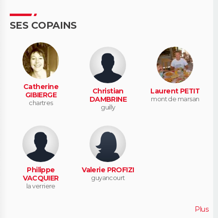
SES COPAINS
Catherine
Christian
Laurent PETIT
GIBIERGE
DAMBRINE
mont de marsan
chartres
guilly
Philippe
Valerie PROFIZI
VACQUIER
guyancourt
la verriere
Plus