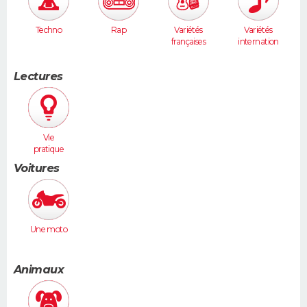
Techno
Rap
Variétés
Variétés
françaises
internation
ales
Lectures
Vie
pratique
Voitures
Une moto
Animaux