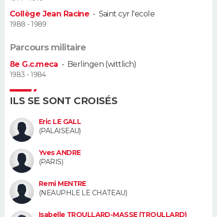
Collège Jean Racine
-
Saint cyr l'ecole
Guide de la santé
Médicaments
+
Alimentation
Maladies
Sommeil
VOYAGE
1988 - 1989
City break
Voyage de noces
Climat
Destinations
Voyage nature
Forum
+
PHOTO
Parcours militaire
8e G.c.meca
-
Berlingen (wittlich)
GUIDES D'ACHAT
1983 - 1984
BONS PLANS
ILS SE SONT CROISÉS
CARTE DE VOEUX
Eric LE GALL
(PALAISEAU)
Carte Bonne année
Carte Pâques
Carte de Noël
Carte Saint-Valentin
Carte d'anniversaire
DICTIONNAIRE
Yves ANDRE
Biographies
Expressions
Dictionnaire
Citations
Proverbes
PROGRAMME TV
(PARIS)
COPAINS D'AVANT
Remi MENTRE
(NEAUPHLE LE CHATEAU)
Se connecter
Collèges
Universités
Service militaire
S'inscrire
Lycées
Primaires
Entreprises
Avis de recherche
AVIS DE DÉCÈS
Isabelle TROULLARD-MASSE (TROULLARD)