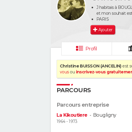
J habitais à BOUGL
et mon souhait est
PARIS
Ajouter
Profil
Christine BUISSON (ANCELIN)
est s
vous
ou
inscrivez-vous gratuiteme
PARCOURS
Parcours entreprise
La Kikoutiere
-
Bougligny
1964 - 1973