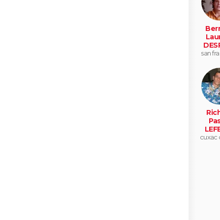
Ber
Lau
DES
san fr
Ric
Pas
LEF
cuxac 