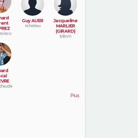
nard
Guy AUER
Jacqueline
rent
richelieu
MARLIER
PREZ
(GIRARD)
ancisco
billom
hard
cal
EVRE
d'aude
Plus