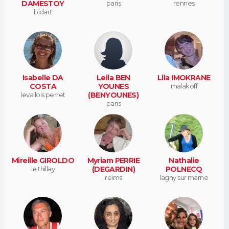
DAMESTOY
paris
rennes
bidart
Isabelle DA
Leila BEN
Lila IMOKRANE
COSTA
YOUNES
malakoff
levallois perret
(BENYOUNES)
paris
Mireille GIROLDO
Myriam PERRIE
Nathalie
le thillay
(DEGARDIN)
POLNECQ
reims
lagny sur marne