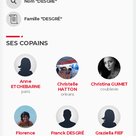
Nom "DESGRÉ"
Famille "DESGRÉ"
SES COPAINS
Anne
Christelle
Christina GUIMET
ETCHEBARNE
HATTON
coublevie
paris
orleans
Florence
Franck DESGRÉ
Graziella FIEF