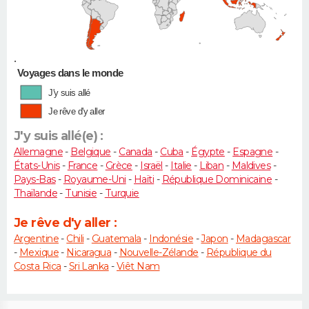
•
Voyages dans le monde
J'y suis allé
Je rêve d'y aller
J'y suis allé(e) :
Allemagne
-
Belgique
-
Canada
-
Cuba
-
Égypte
-
Espagne
-
États-Unis
-
France
-
Grèce
-
Israël
-
Italie
-
Liban
-
Maldives
-
Pays-Bas
-
Royaume-Uni
-
Haïti
-
République Dominicaine
-
Thaïlande
-
Tunisie
-
Turquie
Je rêve d'y aller :
Argentine
-
Chili
-
Guatemala
-
Indonésie
-
Japon
-
Madagascar
-
Mexique
-
Nicaragua
-
Nouvelle-Zélande
-
République du
Costa Rica
-
Sri Lanka
-
Viêt Nam