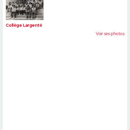
FORUM
Lifestyle
Sport
Television
Cinema
Bricolage
Culture
Auto
Voyage
Collège Largenté
Voir ses photos