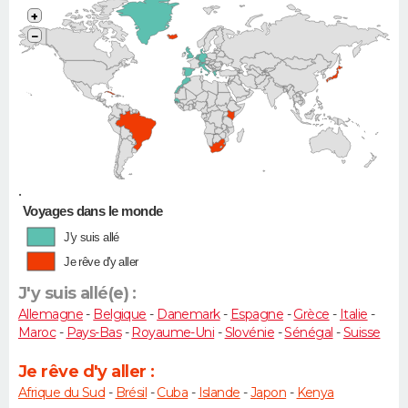
+
−
•
Voyages dans le monde
J'y suis allé
Je rêve d'y aller
J'y suis allé(e) :
Allemagne
-
Belgique
-
Danemark
-
Espagne
-
Grèce
-
Italie
-
Maroc
-
Pays-Bas
-
Royaume-Uni
-
Slovénie
-
Sénégal
-
Suisse
Je rêve d'y aller :
Afrique du Sud
-
Brésil
-
Cuba
-
Islande
-
Japon
-
Kenya