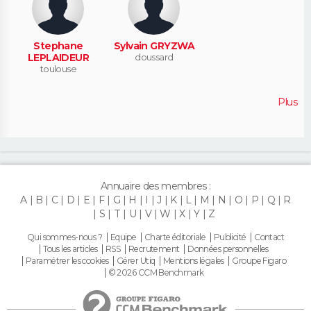
Stephane
Sylvain GRYZWA
LEPLAIDEUR
doussard
toulouse
Plus
Annuaire des membres :
A
B
C
D
E
F
G
H
I
J
K
L
M
N
O
P
Q
R
S
T
U
V
W
X
Y
Z
Qui sommes-nous ?
Equipe
Charte éditoriale
Publicité
Contact
Tous les articles
RSS
Recrutement
Données personnelles
Paramétrer les cookies
Gérer Utiq
Mentions légales
Groupe Figaro
© 2026 CCM Benchmark