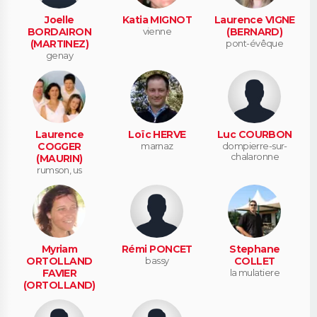
Joelle
Katia MIGNOT
Laurence VIGNE
BORDAIRON
vienne
(BERNARD)
(MARTINEZ)
pont-évêque
genay
Laurence
Loïc HERVE
Luc COURBON
COGGER
marnaz
dompierre-sur-
chalaronne
(MAURIN)
rumson, us
Myriam
Rémi PONCET
Stephane
ORTOLLAND
bassy
COLLET
FAVIER
la mulatiere
(ORTOLLAND)
la chapelle de surieu