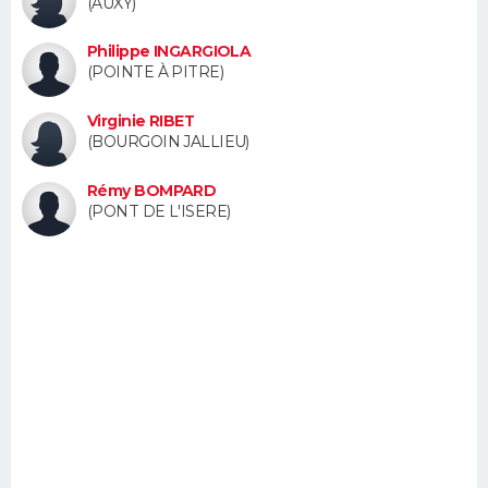
(AUXY)
FORUM
Philippe INGARGIOLA
Lifestyle
Sport
Television
Cinema
Bricolage
Culture
Auto
Voyage
(POINTE À PITRE)
Virginie RIBET
(BOURGOIN JALLIEU)
Rémy BOMPARD
(PONT DE L'ISERE)