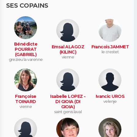
SES COPAINS
Bénédicte
Emsal ALAGOZ
Francois JAMMET
POURRAT
(KILINC)
le crestet
(GABRIEL)
vienne
grezieu la varenne
Françoise
Isabelle LOPEZ -
Ivancic UROS
TOINARD
DI GIOIA (DI
velenje
vienne
GIOIA)
saint genis laval