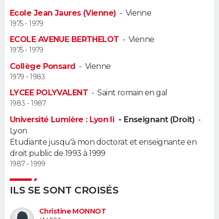
Ecole Jean Jaures (Vienne)
-
Vienne
Guide de la santé
Médicaments
+
Alimentation
Maladies
Sommeil
VOYAGE
1975 - 1979
ECOLE AVENUE BERTHELOT
-
Vienne
City break
Voyage de noces
Climat
Destinations
Voyage nature
Forum
+
PHOTO
1975 - 1979
Collège Ponsard
-
Vienne
GUIDES D'ACHAT
1979 - 1983
BONS PLANS
LYCEE POLYVALENT
-
Saint romain en gal
1983 - 1987
CARTE DE VOEUX
Université Lumière : Lyon Ii
- Enseignant (Droit)
-
Lyon
Carte Bonne année
Carte Pâques
Carte de Noël
Carte Saint-Valentin
Carte d'anniversaire
DICTIONNAIRE
Etudiante jusqu'à mon doctorat et enseignante en
droit public de 1993 à 1999
Biographies
Expressions
Dictionnaire
Citations
Proverbes
PROGRAMME TV
1987 - 1999
COPAINS D'AVANT
ILS SE SONT CROISÉS
Se connecter
Collèges
Universités
Service militaire
S'inscrire
Lycées
Primaires
Entreprises
Avis de recherche
AVIS DE DÉCÈS
Christine MONNOT