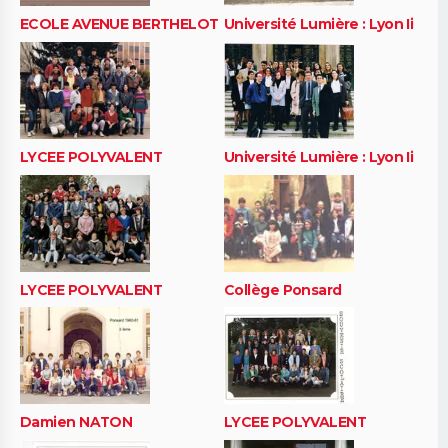
ECOLE AVENUE BERTHELOT
Université Lumière : Lyon Ii
LYCEE POLYVALENT
Université Lumière : Lyon Ii
LYCEE POLYVALENT
Collège Ponsard
Damien NATON
LYCEE POLYVALENT