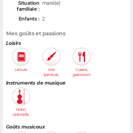
Situation
marié(e)
familiale :
Enfants :
2
Mes goûts et passions
Loisirs
Lecture
Arts
Cuisine,
(peinture,
gastronom
sculpture...
ie
Instruments de musique
)
Violon,
violoncelle,
cordes
Goûts musicaux