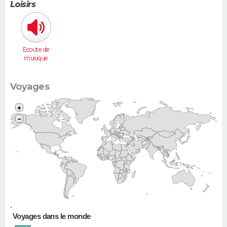
Loisirs
Ecoute de
musique
Voyages
+
−
•
Voyages dans le monde