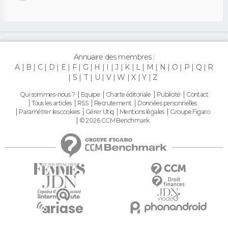
Annuaire des membres :
A
B
C
D
E
F
G
H
I
J
K
L
M
N
O
P
Q
R
S
T
U
V
W
X
Y
Z
Qui sommes-nous ?
Equipe
Charte éditoriale
Publicité
Contact
Tous les articles
RSS
Recrutement
Données personnelles
Paramétrer les cookies
Gérer Utiq
Mentions légales
Groupe Figaro
© 2026 CCM Benchmark