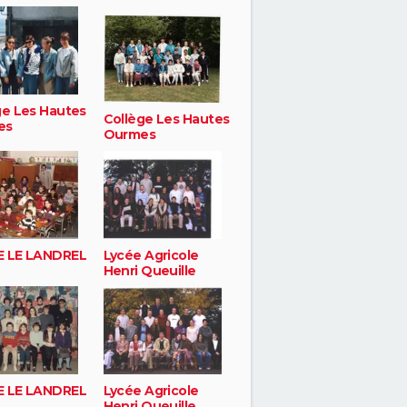
ge Les Hautes
Collège Les Hautes
es
Ourmes
 LE LANDREL
Lycée Agricole
Henri Queuille
 LE LANDREL
Lycée Agricole
Henri Queuille