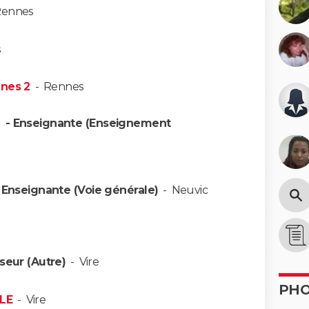
ennes
s
nnes 2
-
Rennes
x
- Enseignante (Enseignement
 Enseignante (Voie générale)
-
Neuvic
seur (Autre)
-
Vire
PH
LE
-
Vire