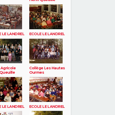
 LE LANDREL
ECOLE LE LANDREL
 Agricole
Collège Les Hautes
Queuille
Ourmes
 LE LANDREL
ECOLE LE LANDREL