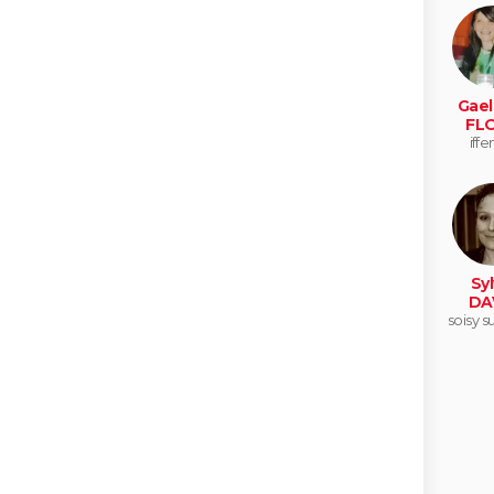
de br
Gael
FL
iffe
Syl
DA
soisy s