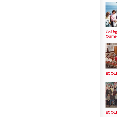
Collè
Ourm
ECOLE
ECOLE