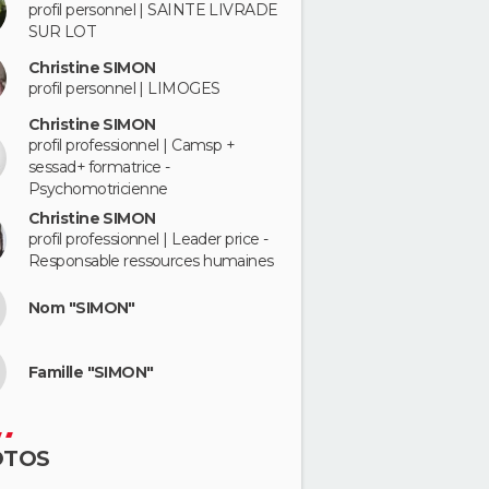
profil personnel | SAINTE LIVRADE
SUR LOT
Christine SIMON
profil personnel | LIMOGES
Christine SIMON
profil professionnel | Camsp +
sessad+ formatrice -
Psychomotricienne
Christine SIMON
profil professionnel | Leader price -
Responsable ressources humaines
Nom "SIMON"
Famille "SIMON"
OTOS