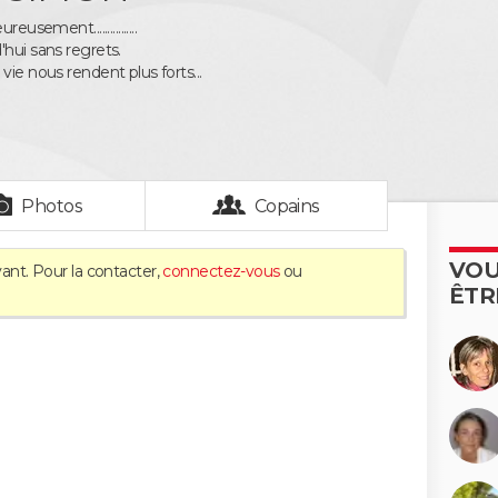
eusement................
'hui sans regrets.
vie nous rendent plus forts...
Photos
Copains
VOU
ant. Pour la contacter,
connectez-vous
ou
ÊTR