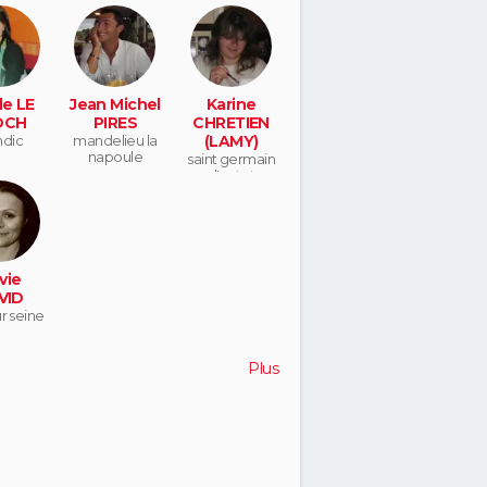
champigny
etagne
sur marne
le LE
Jean Michel
Karine
OCH
PIRES
CHRETIEN
ndic
mandelieu la
(LAMY)
napoule
saint germain
d'ectot
vie
VID
ur seine
Plus