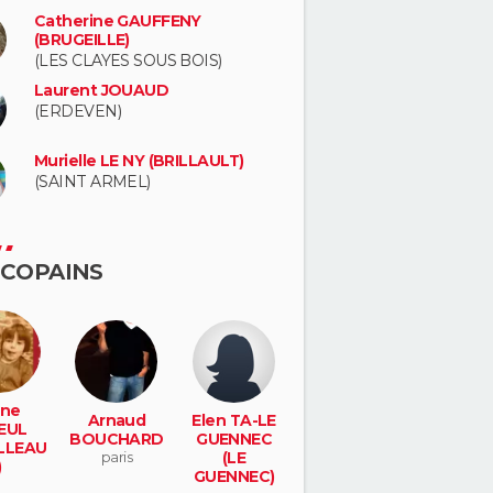
Catherine GAUFFENY
(BRUGEILLE)
(LES CLAYES SOUS BOIS)
Laurent JOUAUD
(ERDEVEN)
Murielle LE NY (BRILLAULT)
(SAINT ARMEL)
 COPAINS
ne
Arnaud
Elen TA-LE
EUL
BOUCHARD
GUENNEC
LLEAU
paris
(LE
)
GUENNEC)
 reine