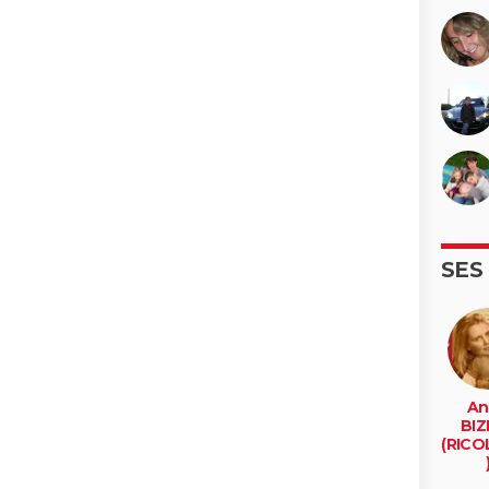
SES
An
BIZ
(RICO
sainte