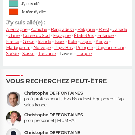
J'y suis allé
Je rêve d'y aller
J'y suis allé(e) :
Allemagne
-
Autriche
-
Bangladesh
-
Belgique
-
Brésil
-
Canada
-
Chine
-
Corée du Sud
-
Espagne
-
États-Unis
-
Finlande
-
France
-
Grèce
-
Irlande
-
Israël
-
Italie
-
Japon
-
Kenya
-
Madagascar
-
Norvège
-
Pays-Bas
-
Pologne
-
Royaume-Uni
-
Suède
-
Suisse
-
Tanzanie
- Taïwan -
Turquie
VOUS RECHERCHEZ PEUT-ÊTRE
Christophe DEFFONTAINES
profil professionnel | Evs Broadcast Equipment - Vp
sales france
Christophe DEFFONTAINES
profil personnel | MUMBAI
Christophe DEFFONTAINE