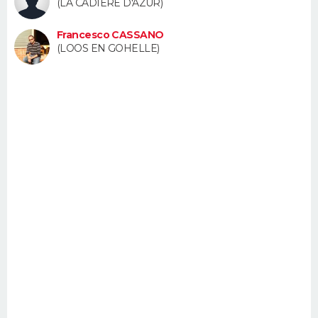
(LA CADIERE D'AZUR)
FORUM
Francesco CASSANO
Lifestyle
Sport
Television
Cinema
Bricolage
Culture
Auto
Voyage
(LOOS EN GOHELLE)