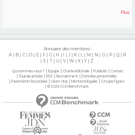
Plus
Annuaire des membres :
A
B
C
D
E
F
G
H
I
J
K
L
M
N
O
P
Q
R
S
T
U
V
W
X
Y
Z
Qui sommes-nous ?
Equipe
Charte éditoriale
Publicité
Contact
Tous les articles
RSS
Recrutement
Données personnelles
Paramétrer les cookies
Gérer Utiq
Mentions légales
Groupe Figaro
© 2026 CCM Benchmark