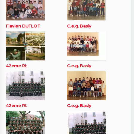
Flavien DUFLOT
C.e.g. Basly
42eme Rt
C.e.g. Basly
42eme Rt
C.e.g. Basly