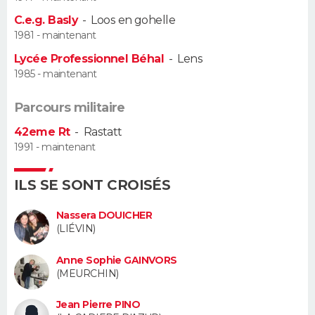
C.e.g. Basly
-
Loos en gohelle
Guide de la santé
Médicaments
+
Alimentation
Maladies
Sommeil
VOYAGE
1981 - maintenant
Lycée Professionnel Béhal
-
Lens
City break
Voyage de noces
Climat
Destinations
Voyage nature
Forum
+
PHOTO
1985 - maintenant
GUIDES D'ACHAT
Parcours militaire
42eme Rt
-
Rastatt
BONS PLANS
1991 - maintenant
CARTE DE VOEUX
ILS SE SONT CROISÉS
Carte Bonne année
Carte Pâques
Carte de Noël
Carte Saint-Valentin
Carte d'anniversaire
DICTIONNAIRE
Nassera DOUICHER
Biographies
Expressions
Dictionnaire
Citations
Proverbes
(LIÉVIN)
PROGRAMME TV
Anne Sophie GAINVORS
COPAINS D'AVANT
(MEURCHIN)
Se connecter
Collèges
Universités
Service militaire
S'inscrire
Lycées
Primaires
Entreprises
Avis de recherche
AVIS DE DÉCÈS
Jean Pierre PINO