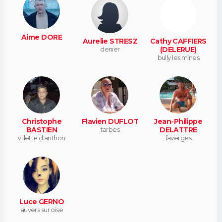
Aime DORE
Aurelie STRESZ
Cathy CAFFIERS
denier
(DELERUE)
bully les mines
Christophe
Flavien DUFLOT
Jean-Philippe
BASTIEN
tarbes
DELATTRE
villette d'anthon
faverges
Luce GERNO
auvers sur oise