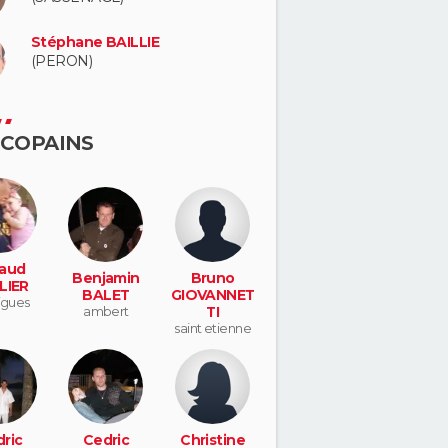
Stéphane BAILLIE
(PERON)
 COPAINS
aud
Benjamin
Bruno
LIER
BALET
GIOVANNET
igues
ambert
TI
saint etienne
ric
Cedric
Christine