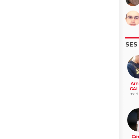
SES
Arn
GAL
mart
Ced