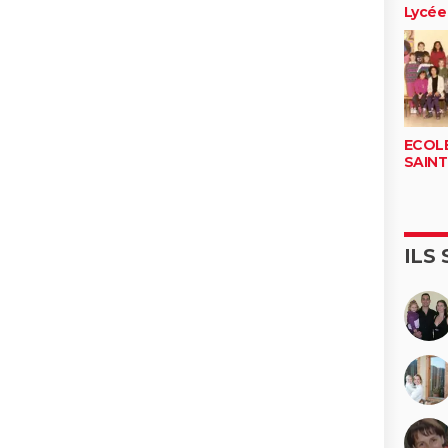
Lycée
ECOL
SAINT
ILS