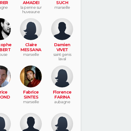
RER
AMADEI
SUCH
agne
la penne sur
marseille
huveaune
tophe
Claire
Damien
BERT
MESSANA
VIVET
ouse
marseille
saint genis
laval
rice
Fabrice
Florence
LOND
SINTES
FARINA
marseille
aubagne