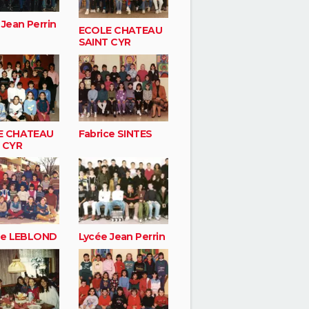
 Jean Perrin
ECOLE CHATEAU
SAINT CYR
E CHATEAU
Fabrice SINTES
 CYR
ce LEBLOND
Lycée Jean Perrin