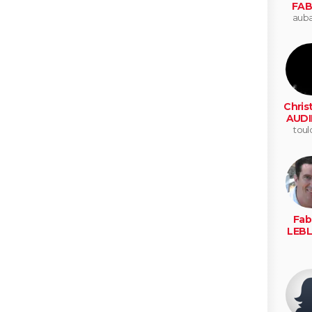
FAB
aub
Chris
AUDI
toul
Fab
LEB