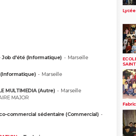
Lycée
 Job d'été (Informatique)
-
Marseille
ECOL
SAINT
 (Informatique)
-
Marseille
E MULTIMEDIA (Autre)
-
Marseille
AIRE MAJOR
Fabri
co-commercial sédentaire (Commercial)
-