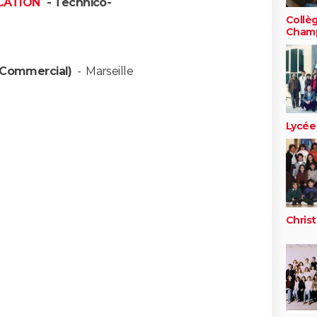
CATION
- Technico-
Collè
Champ
(Commercial)
-
Marseille
Lycée
Chris