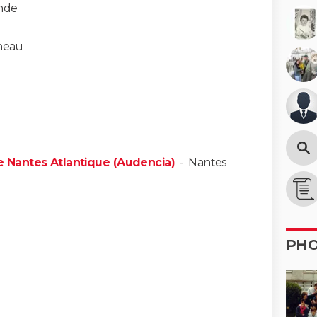
nde
neau
Nantes Atlantique (Audencia)
-
Nantes
PH