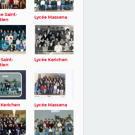
e Saint-
Lycée Massena
tien
 Saint-
Lycée Kerichen
tien
 Kerichen
Lycée Massena