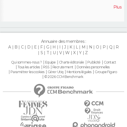
Plus
Annuaire des membres :
A
B
C
D
E
F
G
H
I
J
K
L
M
N
O
P
Q
R
S
T
U
V
W
X
Y
Z
Qui sommes-nous ?
Equipe
Charte éditoriale
Publicité
Contact
Tous les articles
RSS
Recrutement
Données personnelles
Paramétrer les cookies
Gérer Utiq
Mentions légales
Groupe Figaro
© 2026 CCM Benchmark