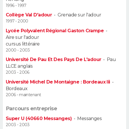
1996 - 1997
Guide de la santé
Médicaments
+
Alimentation
Maladies
Sommeil
VOYAGE
Collège Val D'adour
-
Grenade sur l'adour
1997 - 2000
City break
Voyage de noces
Climat
Destinations
Voyage nature
Forum
+
PHOTO
Lycée Polyvalent Régional Gaston Crampe
-
Aire sur l'adour
GUIDES D'ACHAT
cursus littéraire
2000 - 2003
BONS PLANS
Université De Pau Et Des Pays De L'adour
-
Pau
LLCE anglais
CARTE DE VOEUX
2003 - 2006
Carte Bonne année
Carte Pâques
Carte de Noël
Carte Saint-Valentin
Carte d'anniversaire
DICTIONNAIRE
Université Michel De Montaigne : Bordeaux Iii
-
Bordeaux
Biographies
Expressions
Dictionnaire
Citations
Proverbes
PROGRAMME TV
2006 - maintenant
COPAINS D'AVANT
Parcours entreprise
Super U (40660 Messanges)
-
Messanges
Se connecter
Collèges
Universités
Service militaire
S'inscrire
Lycées
Primaires
Entreprises
Avis de recherche
AVIS DE DÉCÈS
2003 - 2003