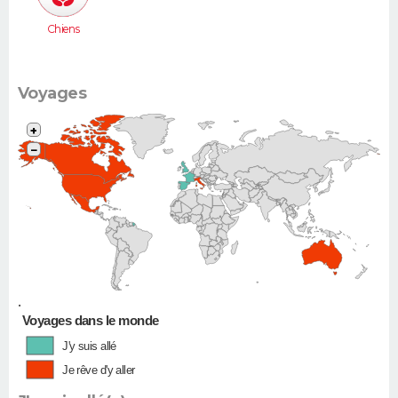
Chiens
Voyages
+
−
•
Voyages dans le monde
J'y suis allé
Je rêve d'y aller