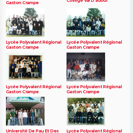
Collège Val D'adour
Gaston Crampe
Lycée Polyvalent Régional
Lycée Polyvalent Régional
Gaston Crampe
Gaston Crampe
Lycée Polyvalent Régional
Lycée Polyvalent Régional
Gaston Crampe
Gaston Crampe
Université De Pau Et Des
Lycée Polyvalent Régional