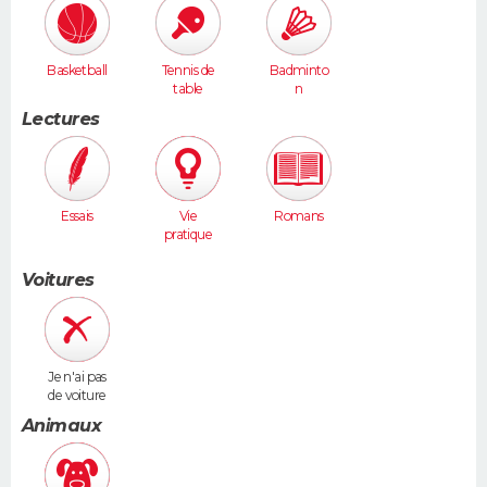
Basketball
Tennis de
Badminto
table
n
Lectures
Essais
Vie
Romans
pratique
Voitures
Je n'ai pas
de voiture
Animaux