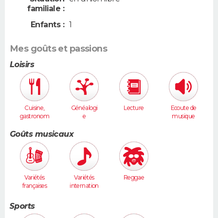
familiale :
Enfants :
1
Mes goûts et passions
Loisirs
Cuisine,
Généalogi
Lecture
Ecoute de
gastronom
e
musique
ie
Goûts musicaux
Variétés
Variétés
Reggae
françaises
internation
ales
Sports