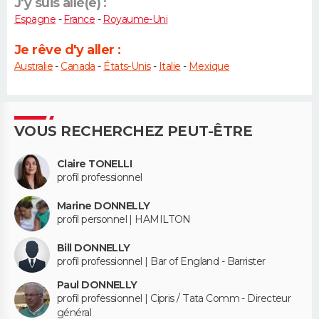
J'y suis allé(e) :
Espagne
-
France
-
Royaume-Uni
Je rêve d'y aller :
Australie
-
Canada
-
États-Unis
-
Italie
-
Mexique
VOUS RECHERCHEZ PEUT-ÊTRE
Claire TONELLI
profil professionnel
Marine DONNELLY
profil personnel | HAMILTON
Bill DONNELLY
profil professionnel | Bar of England - Barrister
Paul DONNELLY
profil professionnel | Cipris / Tata Comm - Directeur
général