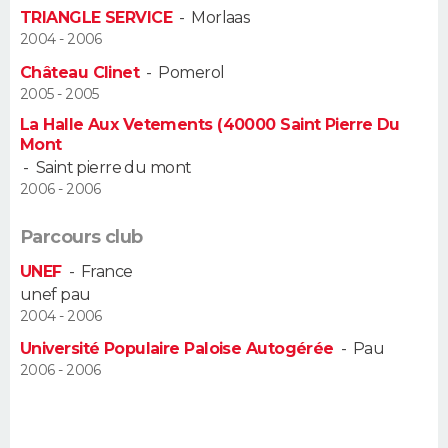
TRIANGLE SERVICE
-
Morlaas
FORUM
2004 - 2006
Lifestyle
Sport
Television
Cinema
Bricolage
Culture
Auto
Voyage
Château Clinet
-
Pomerol
2005 - 2005
La Halle Aux Vetements (40000 Saint Pierre Du
Mont
-
Saint pierre du mont
2006 - 2006
Parcours club
UNEF
-
France
unef pau
2004 - 2006
Université Populaire Paloise Autogérée
-
Pau
2006 - 2006