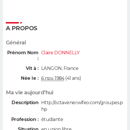
A PROPOS
Général
Prénom Nom
Claire DONNELLY
:
Vit à :
LANGON
,
France
Née le :
6 nov. 1984
(41 ans)
Ma vie aujourd'hui
Description
Http://octavener.wifeo.com/groupes.p
hp
Profession :
étudiante
Situation
en union libre