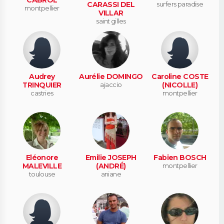
CARASSI DEL
surfers paradise
montpellier
VILLAR
saint gilles
Audrey
Aurélie DOMINGO
Caroline COSTE
TRINQUIER
ajaccio
(NICOLLE)
castries
montpellier
Eléonore
Emilie JOSEPH
Fabien BOSCH
MALEVILLE
(ANDRÉ)
montpellier
toulouse
aniane