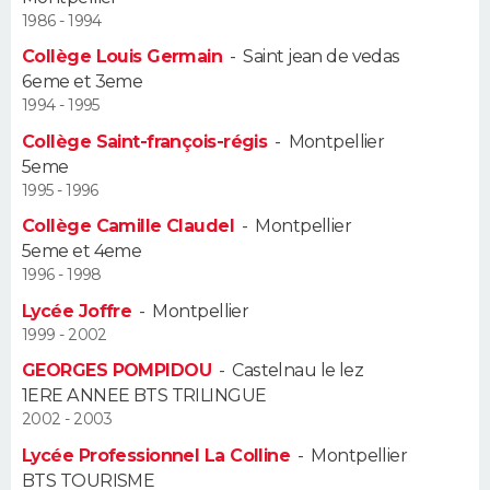
1986 - 1994
Guide de la santé
Médicaments
+
Alimentation
Maladies
Sommeil
VOYAGE
Collège Louis Germain
-
Saint jean de vedas
6eme et 3eme
City break
Voyage de noces
Climat
Destinations
Voyage nature
Forum
+
PHOTO
1994 - 1995
Collège Saint-françois-régis
-
Montpellier
GUIDES D'ACHAT
5eme
1995 - 1996
BONS PLANS
Collège Camille Claudel
-
Montpellier
5eme et 4eme
CARTE DE VOEUX
1996 - 1998
Carte Bonne année
Carte Pâques
Carte de Noël
Carte Saint-Valentin
Carte d'anniversaire
DICTIONNAIRE
Lycée Joffre
-
Montpellier
1999 - 2002
Biographies
Expressions
Dictionnaire
Citations
Proverbes
PROGRAMME TV
GEORGES POMPIDOU
-
Castelnau le lez
1ERE ANNEE BTS TRILINGUE
COPAINS D'AVANT
2002 - 2003
Se connecter
Collèges
Universités
Service militaire
S'inscrire
Lycées
Primaires
Entreprises
Avis de recherche
Lycée Professionnel La Colline
-
Montpellier
AVIS DE DÉCÈS
BTS TOURISME