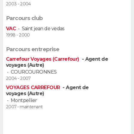
2003 - 2004
FORUM
Lifestyle
Sport
Television
Cinema
Bricolage
Culture
Auto
Voyage
Parcours club
VAC
-
Saint jean de vedas
1998 - 2000
Parcours entreprise
Carrefour Voyages (Carrefour)
- Agent de
voyages (Autre)
-
COURCOURONNES
2004 - 2007
VOYAGES CARREFOUR
- Agent de
voyages (Autre)
-
Montpellier
2007 - maintenant