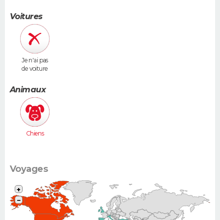
Voitures
Je n'ai pas
de voiture
Animaux
Chiens
Voyages
+
−