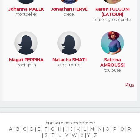
Johanna MALEK
Jonathan HERVÉ
Karen FULGONI
montpellier
creteil
(LATOUR)
fontenay le vicomte
Magali PERPINA
Natacha SMATI
Sabrina
frontignan
le grau du roi
AMROUSSI
toulouse
Plus
Annuaire des membres :
A
B
C
D
E
F
G
H
I
J
K
L
M
N
O
P
Q
R
S
T
U
V
W
X
Y
Z