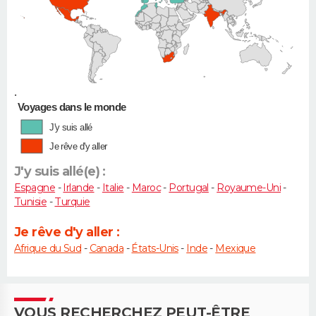
•
Voyages dans le monde
J'y suis allé
Je rêve d'y aller
J'y suis allé(e) :
Espagne
-
Irlande
-
Italie
-
Maroc
-
Portugal
-
Royaume-Uni
-
Tunisie
-
Turquie
Je rêve d'y aller :
Afrique du Sud
-
Canada
-
États-Unis
-
Inde
-
Mexique
VOUS RECHERCHEZ PEUT-ÊTRE