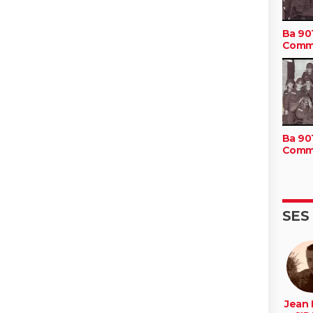
Ba 901
Comm
Ba 901
Comm
SES
Jean 