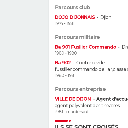
Parcours club
DOJO DIJONNAIS
-
Dijon
1974 - 1981
Parcours militaire
Ba 901 Fusilier Commando
-
Dr
1980 - 1980
Ba 902
-
Contrexeville
fussiller commando de l'air,class
1980 - 1981
Parcours entreprise
VILLE DE DIJON
- Agent d'accue
agent polyvalent des theatres
1981 - maintenant
ILS SE SONT CROISÉS