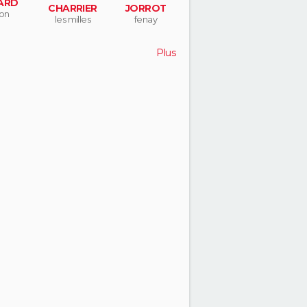
ARD
CHARRIER
JORROT
jon
les milles
fenay
Plus