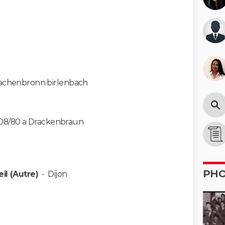
achenbronn birlenbach
e 08/80 a Drackenbraun
PH
il (Autre)
-
Dijon