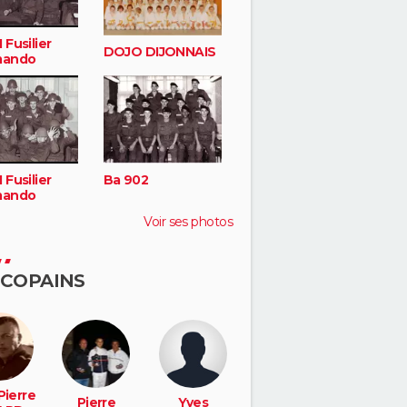
 Fusilier
DOJO DIJONNAIS
ando
 Fusilier
Ba 902
ando
Voir ses photos
 COPAINS
Pierre
Pierre
Yves