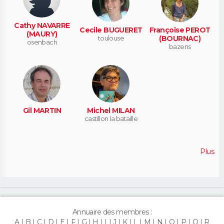
Cathy NAVARRE
Cecile BUGUERET
Françoise PEROT
(MAURY)
toulouse
(BOURNAC)
osenbach
bazens
Gil MARTIN
Michel MILAN
castillon la bataille
Plus
Annuaire des membres :
A
B
C
D
E
F
G
H
I
J
K
L
M
N
O
P
Q
R