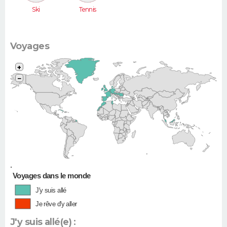
Ski
Tennis
Voyages
+
−
•
Voyages dans le monde
J'y suis allé
Je rêve d'y aller
J'y suis allé(e) :