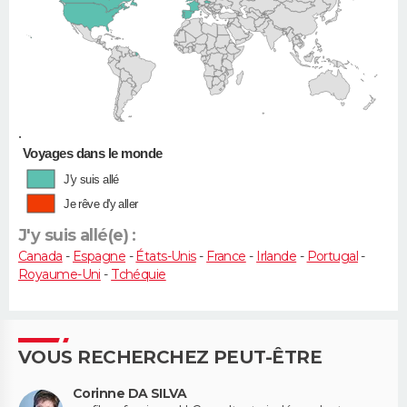
•
Voyages dans le monde
J'y suis allé
Je rêve d'y aller
J'y suis allé(e) :
Canada
-
Espagne
-
États-Unis
-
France
-
Irlande
-
Portugal
-
Royaume-Uni
-
Tchéquie
VOUS RECHERCHEZ PEUT-ÊTRE
Corinne DA SILVA