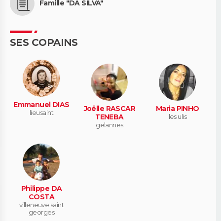
Famille "DA SILVA"
SES COPAINS
Emmanuel DIAS
Joëlle RASCAR
Maria PINHO
lieusaint
TENEBA
les ulis
gelannes
Philippe DA
COSTA
villeneuve saint
georges