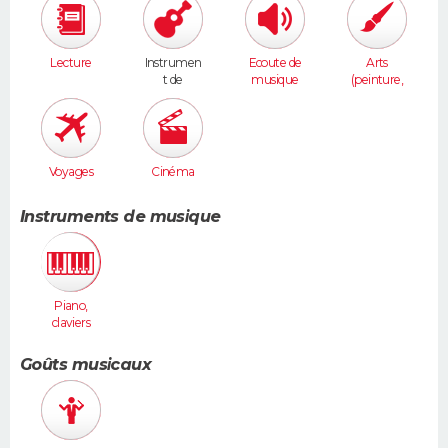
Lecture
Instrumen
Ecoute de
Arts
t de
musique
(peinture,
musique
sculpture...
)
Voyages
Cinéma
Instruments de musique
Piano,
claviers
Goûts musicaux