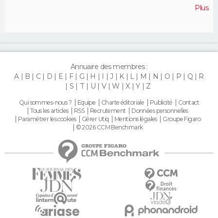
Plus
Annuaire des membres :
A
B
C
D
E
F
G
H
I
J
K
L
M
N
O
P
Q
R
S
T
U
V
W
X
Y
Z
Qui sommes-nous ?
Equipe
Charte éditoriale
Publicité
Contact
Tous les articles
RSS
Recrutement
Données personnelles
Paramétrer les cookies
Gérer Utiq
Mentions légales
Groupe Figaro
© 2026 CCM Benchmark