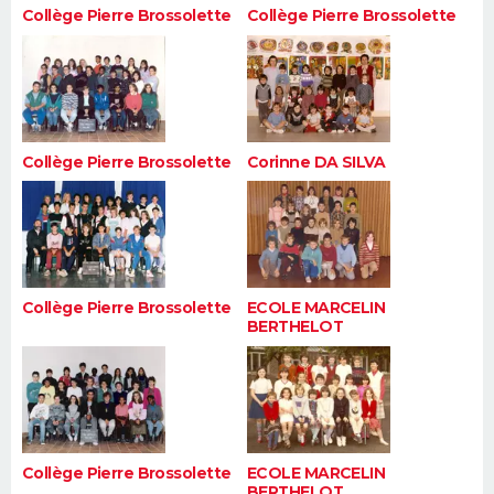
Collège Pierre Brossolette
Collège Pierre Brossolette
Collège Pierre Brossolette
Corinne DA SILVA
Collège Pierre Brossolette
ECOLE MARCELIN
BERTHELOT
Collège Pierre Brossolette
ECOLE MARCELIN
BERTHELOT