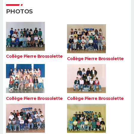
FORUM
PHOTOS
Lifestyle
Sport
Television
Cinema
Bricolage
Culture
Auto
Voyage
Collège Pierre Brossolette
Collège Pierre Brossolette
Collège Pierre Brossolette
Collège Pierre Brossolette