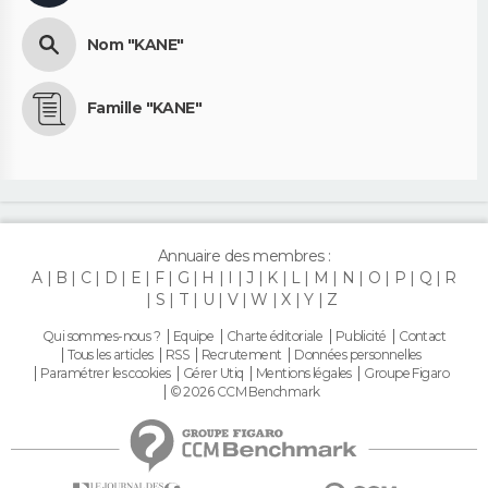
Nom "KANE"
Famille "KANE"
Annuaire des membres :
A
B
C
D
E
F
G
H
I
J
K
L
M
N
O
P
Q
R
S
T
U
V
W
X
Y
Z
Qui sommes-nous ?
Equipe
Charte éditoriale
Publicité
Contact
Tous les articles
RSS
Recrutement
Données personnelles
Paramétrer les cookies
Gérer Utiq
Mentions légales
Groupe Figaro
© 2026 CCM Benchmark