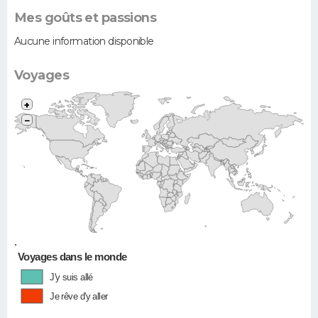
Mes goûts et passions
Aucune information disponible
Voyages
+
−
•
Voyages dans le monde
J'y suis allé
Je rêve d'y aller