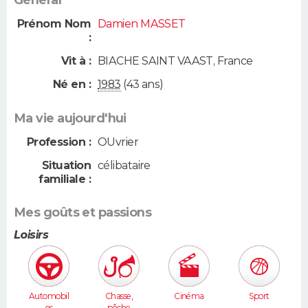
Général
Prénom Nom
Damien MASSET
:
Vit à :
BIACHE SAINT VAAST
,
France
Né en :
1983
(43 ans)
Ma vie aujourd'hui
Profession :
OUvrier
Situation
célibataire
familiale :
Mes goûts et passions
Loisirs
Automobil
Chasse,
Cinéma
Sport
es
pêche