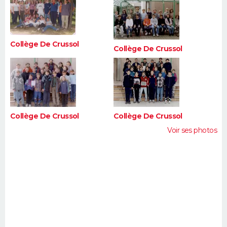
FORUM
Lifestyle
Sport
Television
Cinema
Bricolage
Culture
Auto
Voyage
Collège De Crussol
Collège De Crussol
Collège De Crussol
Collège De Crussol
Voir ses photos