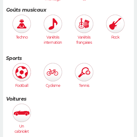
Goûts musicaux
Techno
Variétés
Variétés
Rock
internation
françaises
ales
Sports
Football
Cyclisme
Tennis
Voitures
Un
cabriolet