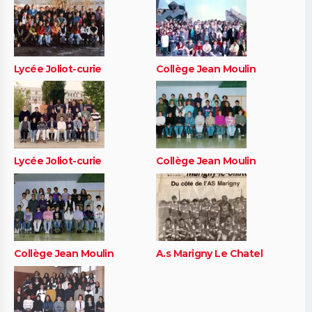
Lycée Joliot-curie
Collège Jean Moulin
Lycée Joliot-curie
Collège Jean Moulin
Collège Jean Moulin
A.s Marigny Le Chatel