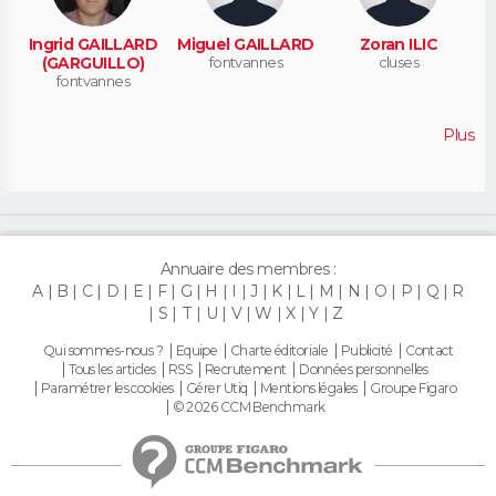
Ingrid GAILLARD
Miguel GAILLARD
Zoran ILIC
(GARGUILLO)
fontvannes
cluses
fontvannes
Plus
Annuaire des membres :
A
B
C
D
E
F
G
H
I
J
K
L
M
N
O
P
Q
R
S
T
U
V
W
X
Y
Z
Qui sommes-nous ?
Equipe
Charte éditoriale
Publicité
Contact
Tous les articles
RSS
Recrutement
Données personnelles
Paramétrer les cookies
Gérer Utiq
Mentions légales
Groupe Figaro
© 2026 CCM Benchmark