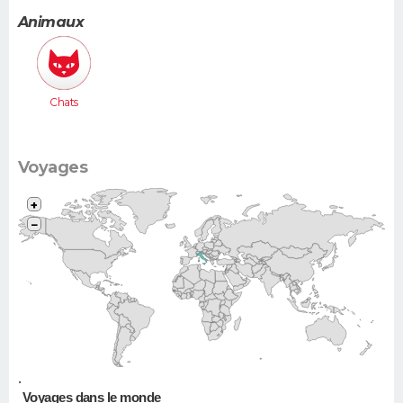
Animaux
Chats
Voyages
+
−
•
Voyages dans le monde