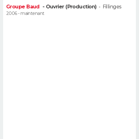
FORUM
Groupe Baud
- Ouvrier (Production)
-
Fillinges
2006 - maintenant
Lifestyle
Sport
Television
Cinema
Bricolage
Culture
Auto
Voyage