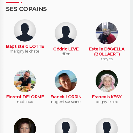
SES COPAINS
Baptiste GILOTTE
Cédric LEVE
Estelle D'AVELLA
marigny le chatel
dijon
(BOLLAERT)
troyes
Florent DELORME
Franck LORRIN
Francois KESY
mathaux
nogent sur seine
origny le sec