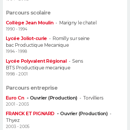
Guide de la santé
Médicaments
+
Alimentation
Maladies
Sommeil
Parcours scolaire
VOYAGE
Collège Jean Moulin
-
Marigny le chatel
City break
Voyage de noces
Climat
Destinations
Voyage nature
Forum
+
PHOTO
1990 - 1994
Lycée Joliot-curie
-
Romilly sur seine
GUIDES D'ACHAT
bac Productique Mecanique
1994 - 1998
BONS PLANS
Lycée Polyvalent Régional
-
Sens
BTS Productique mecanique
CARTE DE VOEUX
1998 - 2001
Carte Bonne année
Carte Pâques
Carte de Noël
Carte Saint-Valentin
Carte d'anniversaire
DICTIONNAIRE
Parcours entreprise
Biographies
Expressions
Dictionnaire
Citations
Proverbes
PROGRAMME TV
Euro Cn
- Ouvrier (Production)
-
Torvilliers
2001 - 2003
COPAINS D'AVANT
FRANCK ET PIGNARD
- Ouvrier (Production)
-
Se connecter
Collèges
Universités
Service militaire
S'inscrire
Lycées
Primaires
Entreprises
Avis de recherche
Thyez
AVIS DE DÉCÈS
2003 - 2005