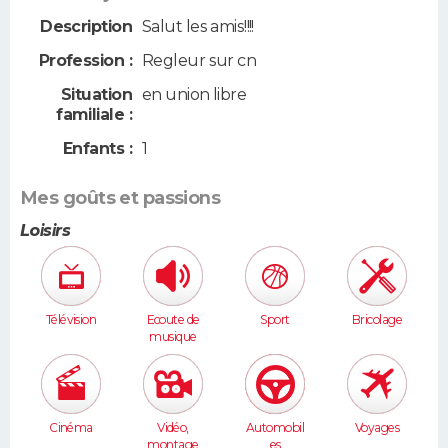
Description
Salut les amis!!!!
Profession :
Regleur sur cn
Situation
en union libre
familiale :
Enfants :
1
Mes goûts et passions
Loisirs
Télévision
Ecoute de
Sport
Bricolage
musique
Cinéma
Vidéo,
Automobil
Voyages
montage
es