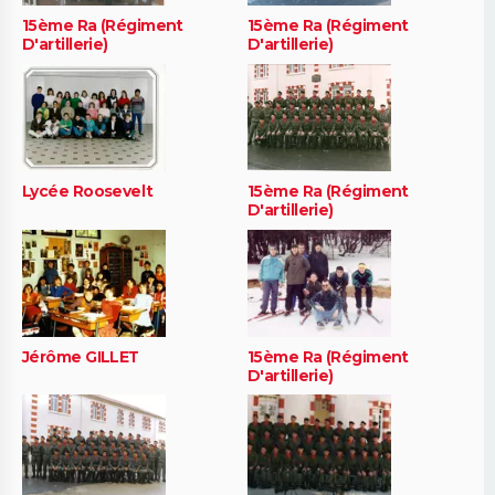
15ème Ra (Régiment
15ème Ra (Régiment
D'artillerie)
D'artillerie)
Lycée Roosevelt
15ème Ra (Régiment
D'artillerie)
Jérôme GILLET
15ème Ra (Régiment
D'artillerie)