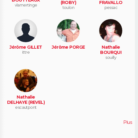
(ROBY)
FRAVALLO
vlamertinge
toulon
pessac
Jérôme GILLET
Jérôme PORGE
Nathalie
ittre
BOURQUI
souilly
Nathalie
DELHAYE (REVEL)
escautpont
Plus