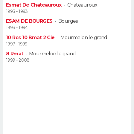
Esmat De Chateauroux
-
Chateauroux
FORUM
1993 - 1993
Lifestyle
Sport
Television
Cinema
Bricolage
Culture
Auto
Voyage
ESAM DE BOURGES
-
Bourges
1993 - 1994
10 Rcs 10 Bmat 2 Cie
-
Mourmelon le grand
1997 - 1999
8 Rmat
-
Mourmelon le grand
1999 - 2008