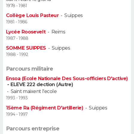
1978 - 1981
Guide de la santé
Médicaments
+
Alimentation
Maladies
Sommeil
VOYAGE
Collège Louis Pasteur
-
Suippes
1981 - 1986
City break
Voyage de noces
Climat
Destinations
Voyage nature
Forum
+
PHOTO
Lycée Roosevelt
-
Reims
1987 - 1988
GUIDES D'ACHAT
SOMME SUIPPES
-
Suippes
1988 - 1992
BONS PLANS
Parcours militaire
CARTE DE VOEUX
Ensoa (Ecole Nationale Des Sous-officiers D'active)
Carte Bonne année
Carte Pâques
Carte de Noël
Carte Saint-Valentin
Carte d'anniversaire
DICTIONNAIRE
- ELEVE 222 dection (Autre)
-
Saint maixent l'ecole
Biographies
Expressions
Dictionnaire
Citations
Proverbes
PROGRAMME TV
1993 - 1993
15ème Ra (Régiment D'artillerie)
-
Suippes
COPAINS D'AVANT
1994 - 1997
Se connecter
Collèges
Universités
Service militaire
S'inscrire
Lycées
Primaires
Entreprises
Avis de recherche
AVIS DE DÉCÈS
Parcours entreprise